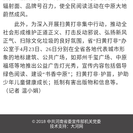
辐射面、品牌号召力，使全民阅读活动在中原大地
蔚然成风。
此外，为深入开展扫黄打非集中行动，推动全
社会形成维护正道正义、打击反动邪说、弘扬新风
正气、扫除文化垃圾的良好氛围，省“扫黄打非”办
公室于4月23日、26日分别在全省各地代表城市形
象的地标建筑、公共广场，如郑州千玺广场、中原
福塔等地推出公益广告灯光秀，宣传内容包括倡导
绿色阅读、建设“书香中原”；扫黄打非·护苗，护助
少年儿童健康成长；抵制有害出版物和信息等。
（记者 温小娟）
© 2018 中共河南省委宣传部机关党委
技术支持：
大河网