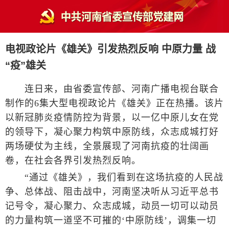
电视政论片《雄关》引发热烈反响 中原力量 战
“疫”雄关
连日来，由省委宣传部、河南广播电视台联合
制作的6集大型电视政论片《雄关》正在热播。该片
以新冠肺炎疫情防控为背景，以一亿中原儿女在党
的领导下，凝心聚力构筑中原防线，众志成城打好
两场硬仗为主线，全景展现了河南抗疫的壮阔画
卷，在社会各界引发热烈反响。
“通过《雄关》，我们看到在这场抗疫的人民战
争、总体战、阻击战中，河南坚决听从习近平总书
记号令，凝心聚力、众志成城，动员一切可以动员
的力量构筑一道坚不可摧的‘中原防线’，调集一切