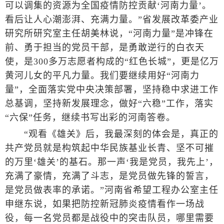
可以调集的资源为全国疫情防控贡献‘河南力量’。
看后让人心潮澎湃、充满力量。”省发展改革委产业
研究所研究室主任胡美林说，“河南力量”是冲锋在
前、勇于担当的党员干部，是勇敢逆行的白衣天
使，是300多万志愿者构成的“红色长城”，更是亿万
黄河儿女的平凡力量。我们要继续用好“河南力
量”，全面落实党中央决策部署，坚持稳中求进工作
总基调，坚持新发展理念，做好“六稳”工作，落实
“六保”任务，继续书写出彩的河南答卷。
“观看《雄关》后，我最深刻的体会是，真正的
共产党员就是构筑起中华民族基业长青、坚不可摧
的万里‘雄关’的基石。那一声‘我是党员，我先上’，
充满了豪情，充满了斗志，是党员做先锋的誓言，
是党员做表率的承诺。”河南省希望工程办公室主任
申继东说，如果把防控新冠肺炎疫情看作一场战
役，每一名党员都是战役中的突击队员，哪里需要