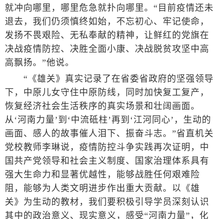
就冲向哪里，哪里危急就扑向哪里。“目前疫情还未
退去，我们仍须慎终如始，不忘初心、牢记使命，
发扬不畏艰险、无私奉献的精神，让鲜红的党旗在
决战疫情防控、决胜全面小康、决战脱贫攻坚中高
高飘扬。”他说。
“《雄关》真实记录了在省委省政府的坚强领导
下，中原儿女守住中原防线，同时加快复工复产，
恢复经济社会生活秩序的真实场景和壮阔画面。
从‘河南力量’到‘中流砥柱’再到‘江河同心’，生动的
画面、感人的故事催人泪下、振奋斗志。”省直机关
党校教师李琳说，疫情防控斗争实践再次证明，中
国共产党领导和社会主义制度、国家治理体系具有
强大生命力和显著优越性，能够战胜任何艰难险
阻，能够为人类文明进步作出重大贡献。以《雄
关》为生动的教材，我们要积极引导学员深刻认识
其中的政治意义、现实意义，感受“河南力量”，化