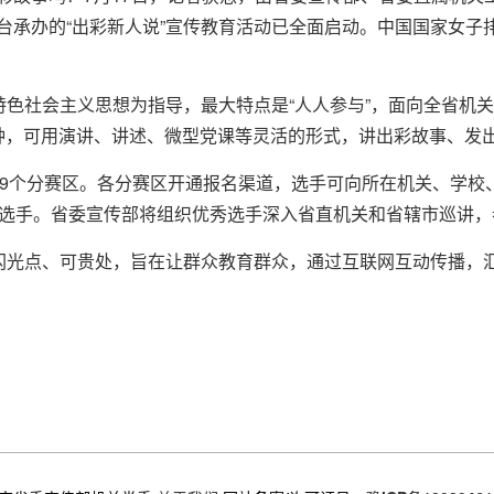
承办的“出彩新人说”宣传教育活动已全面启动。中国国家女子排
国特色社会主义思想为指导，最大特点是“人人参与”，面向全省机
钟，可用演讲、讲述、微型党课等灵活的形式，讲出彩故事、发
设19个分赛区。各分赛区开通报名渠道，选手可向所在机关、学
强选手。省委宣传部将组织优秀选手深入省直机关和省辖市巡讲，
的闪光点、可贵处，旨在让群众教育群众，通过互联网互动传播，