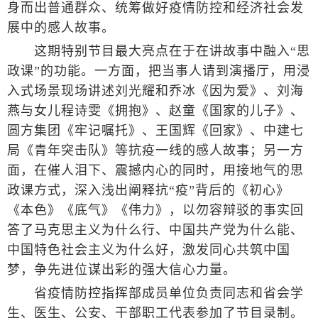
身而出普通群众、统筹做好疫情防控和经济社会发
展中的感人故事。
这期特别节目最大亮点在于在讲故事中融入“思
政课”的功能。一方面，把当事人请到演播厅，用浸
入式场景现场讲述刘光耀和乔冰《因为爱》、刘海
燕与女儿程诗雯《拥抱》、赵童《国家的儿子》、
圆方集团《牢记嘱托》、王国辉《回家》、中建七
局《青年突击队》等抗疫一线的感人故事；另一方
面，在催人泪下、震撼内心的同时，用接地气的思
政课方式，深入浅出阐释抗“疫”背后的《初心》
《本色》《底气》《伟力》，以勿容辩驳的事实回
答了马克思主义为什么行、中国共产党为什么能、
中国特色社会主义为什么好，激发同心共筑中国
梦，争先进位谋出彩的强大信心力量。
省疫情防控指挥部成员单位负责同志和省会学
生、医生、公安、干部职工代表参加了节目录制。