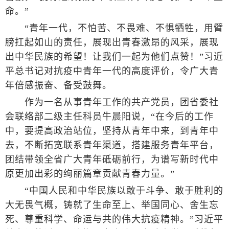
命。”
“青年一代，不怕苦、不畏难、不惧牺牲，用臂
膀扛起如山的责任，展现出青春激昂的风采，展现
出中华民族的希望！让我们一起为他们点赞！”习近
平总书记对抗疫中青年一代的高度评价，令广大青
年倍感振奋、备受鼓舞。
作为一名从事青年工作的共产党员，团省委社
会联络部二级主任科员牛晨阳说，“在今后的工作
中，要提高政治站位，坚持从青年中来，到青年中
去，不断拓宽联系青年渠道，搭建服务青年平台，
团结带领全省广大青年砥砺前行，为谱写新时代中
原更加出彩的绚丽篇章贡献青春力量。”
“中国人民和中华民族以敢于斗争、敢于胜利的
大无畏气概，铸就了生命至上、举国同心、舍生忘
死、尊重科学、命运与共的伟大抗疫精神。”习近平