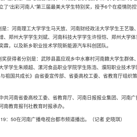
立了“出彩河南人”第三届最美大学生特别奖，授予6个在疫情防
分别是：河南理工大学学生马天放、河南财经政法大学学生王艺璇
增、郑州大学学生刘斌、河南科技大学学生许恒恺、郑州大学体
奕霖，以及新乡职业技术学院新能源汽车科创团队。
特别奖获得者分别是：武陟县嘉应观乡中水寨村河南籍大学生群体
大学学生朱顺超、漯河食品职业学院学生陈浩、濮阳职业技术学
《与祖国共成长》由省委宣传部、省委高校工委、省教育厅组织策
中共河南省委高校工委、省教育厅、河南日报报业集团、河南广
河南教育报刊社教育时报承办。
日19：50在河南广播电视台都市频道播出。（记者 史晓琪）