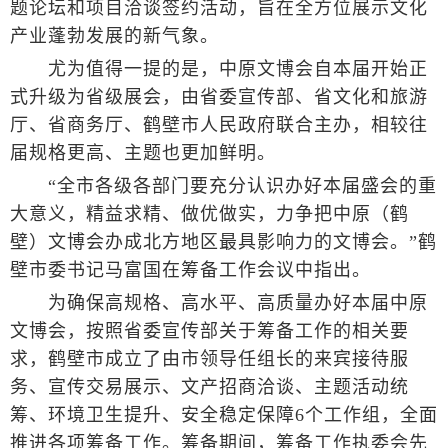
题论坛和项目洽谈签约活动，旨在全方位展示文化
产业蓬勃发展的新气象。
尤为值得一提的是，中原文博会自本届开始正
式升级为省级展会，由省委宣传部、省文化和旅游
厅、省商务厅、鹤壁市人民政府联合主办，相较往
届规格更高、主题也更加鲜明。
“全市各级各部门要充分认识办好本届盛会的重
大意义，精益求精、做优做实，力争把中原（鹤
壁）文博会办成北方地区最具影响力的文博会。”鹤
壁市委书记马富国在筹备工作会议中指出。
为确保高规格、高水平、高质量办好本届中原
文博会，按照省委宣传部关于筹备工作的相关要
求，鹤壁市成立了由市领导任组长的来宾接待服
务、宣传交易展示、文产招商洽谈、主题活动统
筹、环境卫生提升、安全稳定保障6个工作组，全面
推进各项筹备工作。筹备期间，筹备工作执委会先