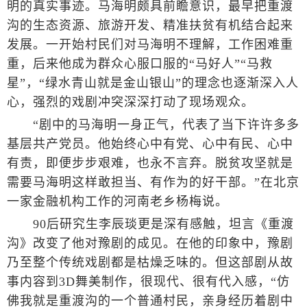
明的真实事迹。马海明颇具前瞻意识，最早把重渡
沟的生态资源、旅游开发、精准扶贫有机结合起来
发展。一开始村民们对马海明不理解，工作困难重
重，后来他成为群众心服口服的“马好人”“马救
星”，“绿水青山就是金山银山”的理念也逐渐深入人
心，强烈的戏剧冲突深深打动了现场观众。
“剧中的马海明一身正气，代表了当下许许多多
基层共产党员。他始终心中有党、心中有民、心中
有责，即便步步艰难，也永不言弃。脱贫攻坚就是
需要马海明这样敢担当、有作为的好干部。”在北京
一家金融机构工作的河南老乡杨梅说。
90后研究生李辰琰更是深有感触，坦言《重渡
沟》改变了他对豫剧的成见。在他的印象中，豫剧
乃至整个传统戏剧都是枯燥乏味的。但这部剧从故
事内容到3D舞美制作，很现代、很有代入感，“仿
佛我就是重渡沟的一个普通村民，亲身经历着剧中