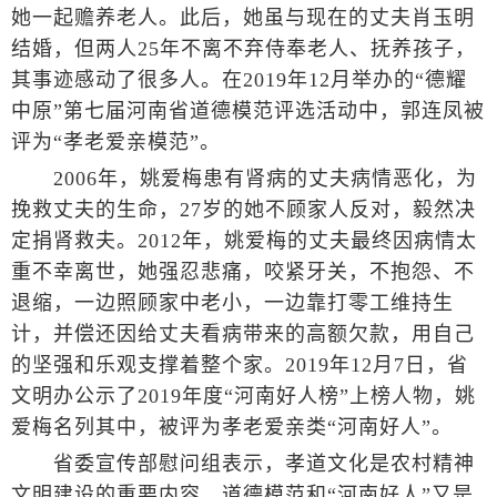
她一起赡养老人。此后，她虽与现在的丈夫肖玉明
结婚，但两人25年不离不弃侍奉老人、抚养孩子，
其事迹感动了很多人。在2019年12月举办的“德耀
中原”第七届河南省道德模范评选活动中，郭连凤被
评为“孝老爱亲模范”。
2006年，姚爱梅患有肾病的丈夫病情恶化，为
挽救丈夫的生命，27岁的她不顾家人反对，毅然决
定捐肾救夫。2012年，姚爱梅的丈夫最终因病情太
重不幸离世，她强忍悲痛，咬紧牙关，不抱怨、不
退缩，一边照顾家中老小，一边靠打零工维持生
计，并偿还因给丈夫看病带来的高额欠款，用自己
的坚强和乐观支撑着整个家。2019年12月7日，省
文明办公示了2019年度“河南好人榜”上榜人物，姚
爱梅名列其中，被评为孝老爱亲类“河南好人”。
省委宣传部慰问组表示，孝道文化是农村精神
文明建设的重要内容，道德模范和“河南好人”又是