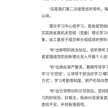
“这是我们第二次接受巡听旁听。
山说。
理论学习中心组学习，是各级党组
实提高省直机关党组（党委）理论学习
象，由工委班子成员牵头组成巡听旁听
“听”出鲜明的政治站位。巡听旁
紧紧围绕党的创新理论深入开展个人自
“听”出高标准严要求。着眼传导
学习“示范班”，让领导干部当好学习“
方式”、学习考勤等制度，把严的导向
“听”出引领带动的示范效应。坚
习的好经验、好做法，吸纳30余家省
查找不足、补短板强弱项。