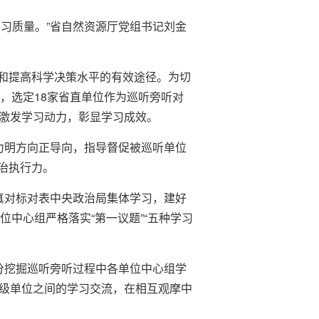
习质量。”省自然资源厅党组书记刘金
和提高科学决策水平的有效途径。为切
，选定18家省直单位作为巡听旁听对
，激发学习动力，彰显学习成效。
力明方向正导向，指导督促被巡听单位
治执行力。
真对标对表中央政治局集体学习，建好
位中心组严格落实“第一议题”“五种学习
分挖掘巡听旁听过程中各单位中心组学
层级单位之间的学习交流，在相互观摩中