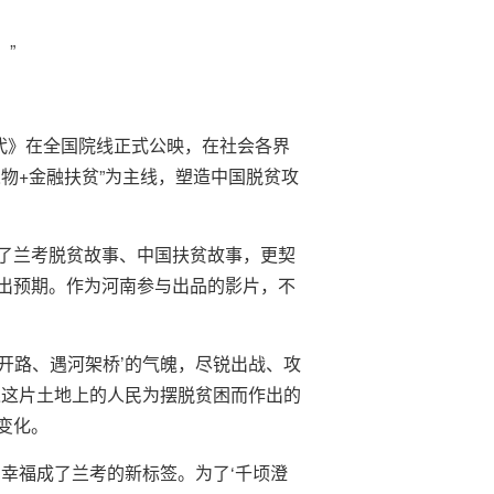
”
代》在全国院线正式公映，在社会各界
物+金融扶贫”为主线，塑造中国脱贫攻
了兰考脱贫故事、中国扶贫故事，更契
出预期。作为河南参与出品的影片，不
山开路、遇河架桥’的气魄，尽锐出战、攻
述这片土地上的人民为摆脱贫困而作出的
变化。
幸福成了兰考的新标签。为了‘千顷澄