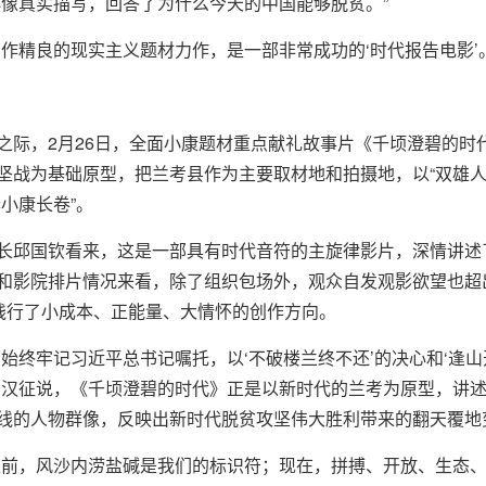
群像真实描写，回答了为什么今天的中国能够脱贫。”
作精良的现实主义题材力作，是一部非常成功的‘时代报告电影’。
之际，2月26日，全面小康题材重点献礼故事片《千顷澄碧的时
坚战为基础原型，把兰考县作为主要取材地和拍摄地，以“双雄人
小康长卷”。
长邱国钦看来，这是一部具有时代音符的主旋律影片，深情讲述
和影院排片情况来看，除了组织包场外，观众自发观影欲望也超
实践行了小成本、正能量、大情怀的创作方向。
始终牢记习近平总书记嘱托，以‘不破楼兰终不还’的决心和‘逢
刘汉征说，《千顷澄碧的时代》正是以新时代的兰考为原型，讲
线的人物群像，反映出新时代脱贫攻坚伟大胜利带来的翻天覆地
以前，风沙内涝盐碱是我们的标识符；现在，拼搏、开放、生态、