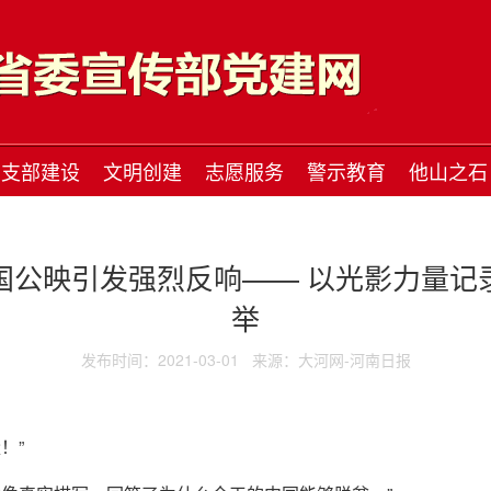
支部建设
文明创建
志愿服务
警示教育
他山之石
国公映引发强烈反响—— 以光影力量记
举
发布时间：2021-03-01
来源：大河网-河南日报
！”