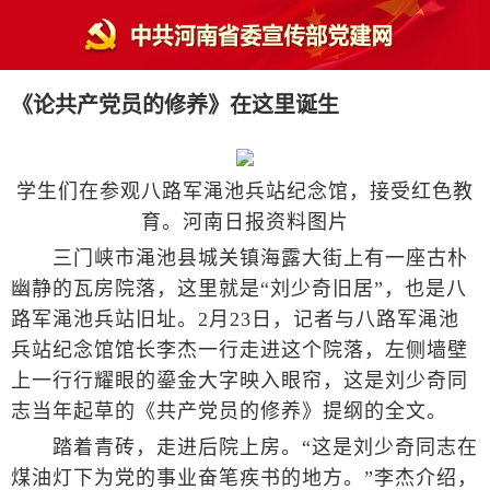
《论共产党员的修养》在这里诞生
学生们在参观八路军渑池兵站纪念馆，接受红色教
育。河南日报资料图片
三门峡市渑池县城关镇海露大街上有一座古朴
幽静的瓦房院落，这里就是“刘少奇旧居”，也是八
路军渑池兵站旧址。2月23日，记者与八路军渑池
兵站纪念馆馆长李杰一行走进这个院落，左侧墙壁
上一行行耀眼的鎏金大字映入眼帘，这是刘少奇同
志当年起草的《共产党员的修养》提纲的全文。
踏着青砖，走进后院上房。“这是刘少奇同志在
煤油灯下为党的事业奋笔疾书的地方。”李杰介绍，