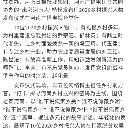
扶贫办、河南日报报业集团、河南广播电视台共同
协办的“出彩河南人”楷模发布厅2020乡村振兴人物
发布仪式在河南广播电视台举行。
10位2020乡村振兴人物中，有扎根乡村多年，
为村里建设忘我付出的乔宗旺、郁林英；有鼎立时
代潮头，让乡村面貌焕然一新的冯亚珂、代玉建；
有专注乡村产业，助力农业高质量发展的刘卫红、
陈世法；有放弃高薪工作，用知识激发创新活力的
师鹏飞、李芳；有不忘党员初心，发挥党组织战斗
堡垒作用的时兴荣、赵化录。
发布仪式现场，以五位网络博主担任乡村助力
官，“打卡”探寻河南乡村振兴的密码为主线，围绕
老家河南，以“谁不说俺家乡美”“谁不说俺家乡潮”
“谁不说俺家乡中”“谁不说俺家乡牛”“谁不说俺家乡
亲”五个篇章，通过多元化的故事讲述、年轻化的表
达，展现了10位2020乡村振兴人物在打赢脱贫攻坚