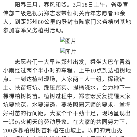
阳春三月，春风和煦。3月18日上午，省委宣
传部二级巡视员郑志宏带领机关青年志愿者40余
人，到距郑州80公里的登封市陈家门义务植树基地
参加春季义务植树活动。
志愿者们一大早从郑州出发，乘坐大巴车冒着
小雨经过两个半小时的车程，上午10点到达植树地
点。一到达植树现场，大家两三人一组，挥锹铲
土、扶苗填坑、踩压踏实、提桶浇水，合力种下一
棵棵柏树树苗。植树过程中，郑志宏反复提醒大家
坑要挖深，水要浇透，要按照园艺师的要求，掌握
好树苗的行间距。大家个个干劲十足，现场呈现出
一派热火朝天的劳动景象。在大家的共同努力下，
200多棵柏树树苗种植在山坡上。以前的荒山秃