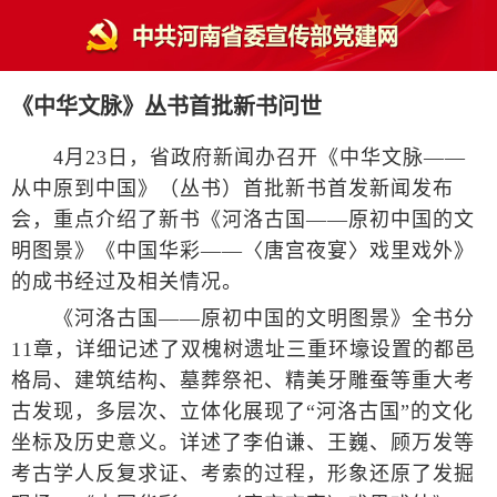
《中华文脉》丛书首批新书问世
4月23日，省政府新闻办召开《中华文脉——
从中原到中国》（丛书）首批新书首发新闻发布
会，重点介绍了新书《河洛古国——原初中国的文
明图景》《中国华彩——〈唐宫夜宴〉戏里戏外》
的成书经过及相关情况。
《河洛古国——原初中国的文明图景》全书分
11章，详细记述了双槐树遗址三重环壕设置的都邑
格局、建筑结构、墓葬祭祀、精美牙雕蚕等重大考
古发现，多层次、立体化展现了“河洛古国”的文化
坐标及历史意义。详述了李伯谦、王巍、顾万发等
考古学人反复求证、考索的过程，形象还原了发掘