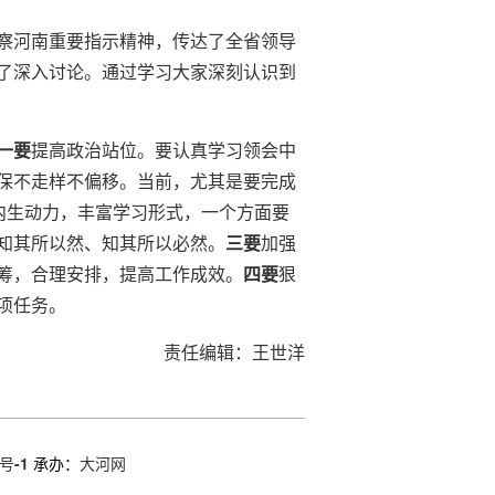
察河南重要指示精神，传达了全省领导
了深入讨论。通过学习大家深刻认识到
一要
提高政治站位。要认真学习领会中
保不走样不偏移。当前，尤其是要完成
内生动力，丰富学习形式，一个方面要
知其所以然、知其所以必然。
三要
加强
筹，合理安排，提高工作成效。
四要
狠
项任务。
责任编辑：王世洋
号-1
承办：
大河网