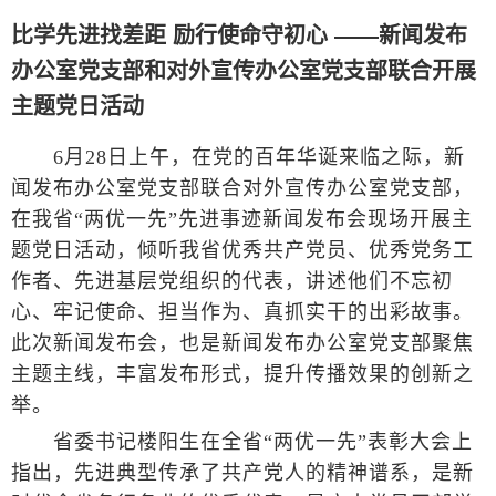
比学先进找差距 励行使命守初心 ——新闻发布
办公室党支部和对外宣传办公室党支部联合开展
主题党日活动
6月28日上午，在党的百年华诞来临之际，新
闻发布办公室党支部联合对外宣传办公室党支部，
在我省“两优一先”先进事迹新闻发布会现场开展主
题党日活动，倾听我省优秀共产党员、优秀党务工
作者、先进基层党组织的代表，讲述他们不忘初
心、牢记使命、担当作为、真抓实干的出彩故事。
此次新闻发布会，也是新闻发布办公室党支部聚焦
主题主线，丰富发布形式，提升传播效果的创新之
举。
省委书记楼阳生在全省“两优一先”表彰大会上
指出，先进典型传承了共产党人的精神谱系，是新