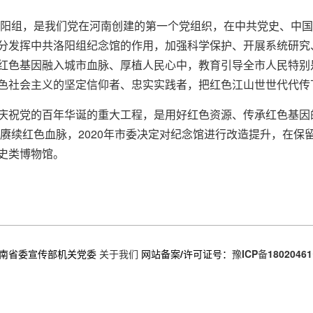
共洛阳组，是我们党在河南创建的第一个党组织，在中共党史、中
分发挥中共洛阳组纪念馆的作用，加强科学保护、开展系统研究
红色基因融入城市血脉、厚植人民心中，教育引导全市人民特别
色社会主义的坚定信仰者、忠实实践者，把红色江山世世代代传
庆祝党的百年华诞的重大工程，是用好红色资源、传承红色基因
、赓续红色血脉，2020年市委决定对纪念馆进行改造提升，在
史类博物馆。
南省委宣传部机关党委
关于我们
网站备案/许可证号：
豫ICP备18020461