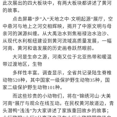
此次展出的四大板块中，有两大板块都讲述了黄河
的故事。
点击屏幕“步”入“天地之中·文明起源”展厅，空
中悬河与地上之河交相辉映，揭开了中原文明与母
亲河的渊源纠缠。从大禹治水到焦裕禄治水治沙、
从现代水利枢纽建设到黄河流域高质量发展，一幅
河南、黄河和谐发展的历史画卷跃然眼前。
大河是生命之源，河南又位于北亚热带和暖温
带过渡地区，生物
多样性丰富。调查显示，全省共记录陆生脊椎
动物520种，其中国家一级保护野生动物35种，国
家二级保护野生动物101种。
而这些珍贵的小动物们，将在“锦绣河山·大美
河南”展厅与观众在线互动。在民权黄河故道边，青
头潜鸭“浅浅”为大家讲述了家族重回故乡的故事；