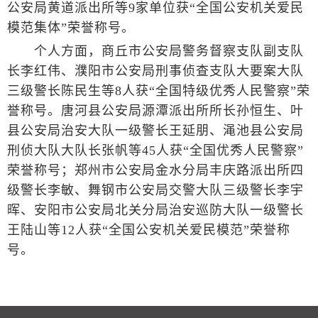
公安局黄道派出所等9家单位获“全国公安机关爱民
模范集体”荣誉称号。
个人方面，商丘市公安局警务督察支队副支队
长李红伟、濮阳市公安局刑事侦查支队大要案大队
三级警长陈民生等8人获“全国特级优秀人民警察”荣
誉称号。唐河县公安局源潭派出所所长孙恒生、叶
县公安局治安大队一级警长王延朋、渑池县公安局
刑侦大队大队长张帆等45人获“全国优秀人民警察”
荣誉称号；郑州市公安局金水分局丰庆路派出所四
级警长李敏、舞钢市公安局交警大队三级警长李宇
晖、安阳市公安局北关分局治安巡防大队一级警长
王陆山等12人获“全国公安机关爱民模范”荣誉称
号。