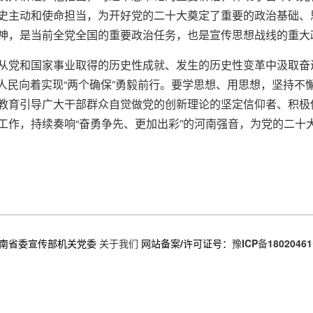
史主动和使命担当，为开好党的二十大奠定了重要的政治基础、
神，是当前全党全国的重要政治任务，也是宣传思想战线的重大
从党和国家事业取得的历史性成就、发生的历史性变革中汲取奋
省人民向着实现“两个确保”勇毅前行。要学思想、用思想，坚持
教育引导广大干部群众自觉做党的创新理论的坚定信仰者、积极
工作，持续奏响“奋勇争先、更加出彩”的河南强音，为党的二十
南省委宣传部机关党委
关于我们
网站备案/许可证号：
豫ICP备18020461