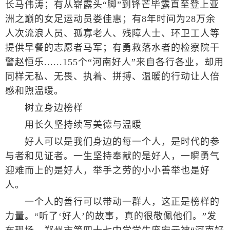
长马伟涛；有从崭露头“脚”到锋芒毕露直至登上亚
洲之巅的女足运动员娄佳惠；有8年时间为28万余
人次流浪人员、孤寡老人、残障人士、环卫工人等
提供早餐的志愿者马军；有勇救落水者的检察院干
警赵恒乐......155个“河南好人”来自各行各业，却用
同样无私、无畏、执着、拼搏、温暖的行动让人倍
感和煦温暖。
树立身边榜样
用长久坚持续写美德与温暖
好人可以是我们身边的每一个人，是时代的参
与者和见证者。一生坚持奉献的是好人，一瞬勇气
迎难而上的是好人，举手之劳的小小善举也是好
人。
一个人的善行可以带动一群人，这正是榜样的
力量。“听了‘好人’的故事，真的很敬佩他们。”发