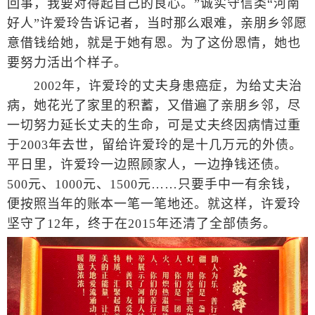
回事，我要对得起自己的良心。”诚实守信类“河南
好人”许爱玲告诉记者，当时那么艰难，亲朋乡邻愿
意借钱给她，就是于她有恩。为了这份恩情，她也
要努力活出个样子。
2002年，许爱玲的丈夫身患癌症，为给丈夫治
病，她花光了家里的积蓄，又借遍了亲朋乡邻，尽
一切努力延长丈夫的生命，可是丈夫终因病情过重
于2003年去世，留给许爱玲的是十几万元的外债。
平日里，许爱玲一边照顾家人，一边挣钱还债。
500元、1000元、1500元……只要手中一有余钱，
便按照当年的账本一笔一笔地还。就这样，许爱玲
坚守了12年，终于在2015年还清了全部债务。