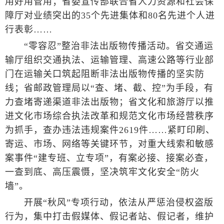
用好用管用；省委宣传部联合省人力资源和社会保
障厅对业绩突出的35个先进集体和80名先进个人进
行表彰……
“零容忍”整治非法出版物传播活动。省交通运
输厅组织交通执法、运输管理、高速公路等行业部
门在运输关口筑起阻断非法出版物传播的坚实防
线；省邮政管理局以“查、堵、截、控”为手段，有
力查堵寄递渠道非法出版物；省文化和旅游厅以推
进文化市场综合执法改革和规范文化市场经营秩序
为抓手，查办违法违规案件2619件……紧盯印刷、
寄运、市场、网络等关键环节，对重大线索和敏感
案事件“建专班、立专项”，有案必接、接案必查，
一查到底、高压震慑，坚决筑牢文化安全“防火
墙”。
开展“秋风”专项行动，依法从严惩治侵权盗版
行为，集中打击假媒体、假记者站、假记者，维护