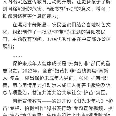
人网络沉迷宣传教育活动的开展，让更多孩子了解
到网络沉迷的危害、“绿书签行动”的意义，增强了
抵御网络有害信息的能力；
在漯河市舞阳县，农民画家们结合当地特色文
化，组织创作了一批以“护苗”为主题的舞阳农民
画，主题教育期间，37幅优秀作品在中宣部办公区
展出；
……
保护未成年人健康成长是“扫黄打非”部门的重
要职责。2023年，全省“扫黄打非”战线聚焦“育新
人”使命，突出保护未成年人导向，强化“护苗”职
责，用心用情用力推动涉未成年人有害出版物及信
息专项整治，营造共建共治共享社会“护苗”氛围。
创新宣传教育——通过开设《阳光少年报》“护
苗”专栏、拍摄制作“绿书签行动”专题宣传视频，提
升“护苗”宣传效果；焦作市组建老中青“银发防线”