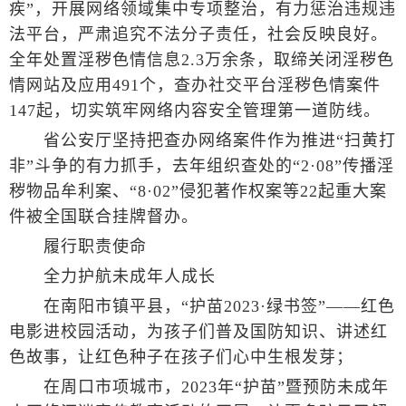
疾”，开展网络领域集中专项整治，有力惩治违规违
法平台，严肃追究不法分子责任，社会反映良好。
全年处置淫秽色情信息2.3万余条，取缔关闭淫秽色
情网站及应用491个，查办社交平台淫秽色情案件
147起，切实筑牢网络内容安全管理第一道防线。
省公安厅坚持把查办网络案件作为推进“扫黄打
非”斗争的有力抓手，去年组织查处的“2·08”传播淫
秽物品牟利案、“8·02”侵犯著作权案等22起重大案
件被全国联合挂牌督办。
履行职责使命
全力护航未成年人成长
在南阳市镇平县，“护苗2023·绿书签”——红色
电影进校园活动，为孩子们普及国防知识、讲述红
色故事，让红色种子在孩子们心中生根发芽；
在周口市项城市，2023年“护苗”暨预防未成年