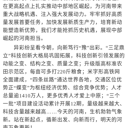
在更高起点上扎实推动中部地区崛起，为河南带来
重大战略机遇、注入强大发展动力。牢牢抓好高质
量发展首要任务，加快发展新质生产力，培育新动
能塑造新优势，我们才能抢抓历史机遇，展现中部
崛起的河南担当。
异彩纷呈看今朝，向新笃行“豫”出彩。“三足鼎
立”科技创新大格局巩固拓展，科技创新引领发展的
动能之变、结构之变、质量之变；升级版高标准农
田示范区，每亩可多打220斤粮食；米字形高铁网
全面建成，“四条丝路”通达世界各地，交通区位优
势正“蝶变”为枢纽经济优势、综合竞争优势；人才
总量逾1410万人，更多优秀人才爱上中原；“三个
一批”项目建设活动累计开展12期，量级越来越大、
科技含量越来越高……今天的河南，生机勃勃气象
新。站在新起点，循新出发、向新而行，明天的河
南万象更新！