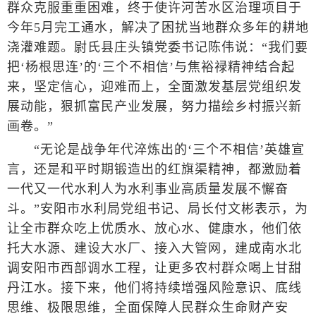
群众克服重重困难，终于使许河苦水区治理项目于
今年5月完工通水，解决了困扰当地群众多年的耕地
浇灌难题。尉氏县庄头镇党委书记陈伟说：“我们要
把‘杨根思连’的‘三个不相信’与焦裕禄精神结合起
来，坚定信心，迎难而上，全面激发基层党组织发
展动能，狠抓富民产业发展，努力描绘乡村振兴新
画卷。”
“无论是战争年代淬炼出的‘三个不相信’英雄宣
言，还是和平时期锻造出的红旗渠精神，都激励着
一代又一代水利人为水利事业高质量发展不懈奋
斗。”安阳市水利局党组书记、局长付文彬表示，为
让全市群众吃上优质水、放心水、健康水，他们依
托大水源、建设大水厂、接入大管网，建成南水北
调安阳市西部调水工程，让更多农村群众喝上甘甜
丹江水。接下来，他们将持续增强风险意识、底线
思维、极限思维，全面保障人民群众生命财产安