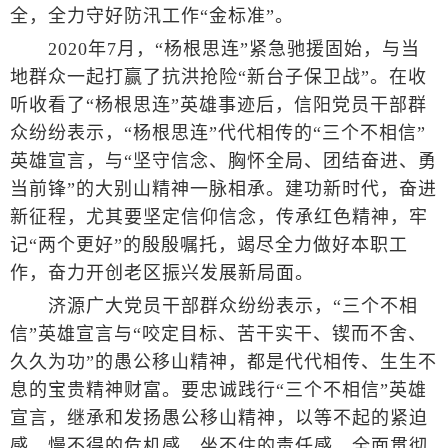
全，全力守好防汛工作“金标准”。
2020年7月，“杨根思连”紧急驰援固始，与当
地群众一起打赢了抗洪抢险“新台子保卫战”。在收
听收看了“杨根思连”英雄事迹后，信阳党员干部群
众纷纷表示，“杨根思连”代代相传的“三个不相信”
英雄宣言，与“坚守信念、胸怀全局、团结奋进、勇
当前锋”的大别山精神一脉相承。建功新时代，奋进
新征程，尤其要坚定信仰信念，传承红色精神，牢
记“两个更好”的殷殷嘱托，竭尽全力做好本职工
作，奋力开创老区振兴发展新局面。
济源广大党员干部群众纷纷表示，“三个不相
信”英雄宣言与“咬定目标、苦干实干、锲而不舍、
久久为功”的愚公移山精神，都是代代相传、生生不
息的宝贵精神财富。要忠诚践行“三个不相信”英雄
宣言，继承和发扬愚公移山精神，以等不起的紧迫
感、慢不得的危机感、坐不住的责任感，全面贯彻