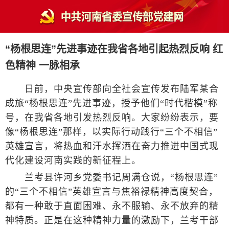
“杨根思连”先进事迹在我省各地引起热烈反响 红
色精神 一脉相承
日前，中央宣传部向全社会宣传发布陆军某合
成旅“杨根思连”先进事迹，授予他们“时代楷模”称
号，在我省各地引发热烈反响。大家纷纷表示，要
像“杨根思连”那样，以实际行动践行“三个不相信”
英雄宣言，将热血和汗水挥洒在奋力推进中国式现
代化建设河南实践的新征程上。
兰考县许河乡党委书记周满仓说，“杨根思连”
的“三个不相信”英雄宣言与焦裕禄精神高度契合，
都有一种敢于直面困难、永不服输、永不放弃的精
神特质。正是在这种精神力量的激励下，兰考干部