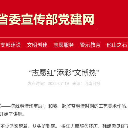
支部建设
文明创建
志愿服务
警示教育
他山之石
“志愿红”添彩“文博热”
发布时间：2024-07-19
来源：河南日报
珍——院藏明清珍宝展’，和我一起鉴赏明清时期的工艺美术作品…
地开始了讲解。
有不少游客跟着，从头听到尾。”多年志愿服务经历，魏朝霞见证