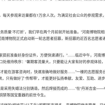
每天参观来访量都在1万余人次。为满足社会公众的参观需求，河
服务质量‘不打折’，我们早在两个月前就开始准备。”河南博物院
河南博物院正式启动新一轮志愿者招募，新招募的近百名志愿者
请大家提前准备好身份证件，方便快速通行。”……临近中午，河南
口处维持秩序：“暑期客流量大，只要能让大家有好的参观体验，
样才能在游客咨询时，快速准确地做好服务……”一楼的志愿服务
传统，只有做好了‘传帮带’，才能更好弘扬奉献、友爱、互助、进步
，是采用失蜡法分别铸造，然后焊接而成的……”在“丹淅吉金——
铜禁等国宝重器的前世今生。
这样的‘姐妹花’‘父子兵’‘闺蜜团’有很多，来博物院做志愿者，