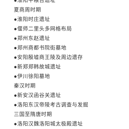
●淮阳平粮台遗址
夏商周时期
●淮阳时庄遗址
●偃师二里头多网格布局
●郑州东赵遗址
●郑州商都书院街墓地
●安阳殷墟商王陵及周边遗存
●新郑郑韩故城遗址
●伊川徐阳墓地
秦汉时期
●新安汉函谷关遗址
●洛阳东汉帝陵考古调查与发掘
三国至隋唐时期
●洛阳汉魏洛阳城太极殿遗址