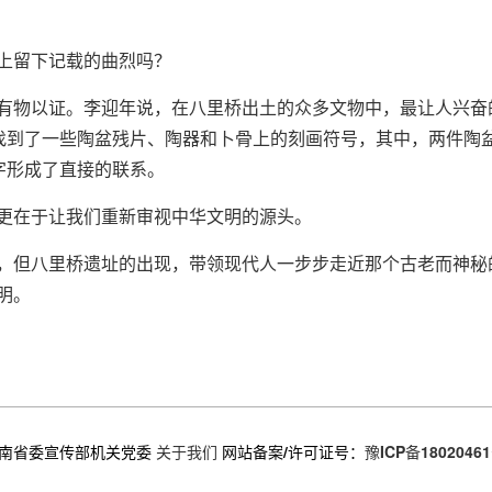
上留下记载的曲烈吗？
有物以证。李迎年说，在八里桥出土的众多文物中，最让人兴奋
找到了一些陶盆残片、陶器和卜骨上的刻画符号，其中，两件陶盆
字形成了直接的联系。
更在于让我们重新审视中华文明的源头。
，但八里桥遗址的出现，带领现代人一步步走近那个古老而神秘
明。
南省委宣传部机关党委
关于我们
网站备案/许可证号：
豫ICP备18020461