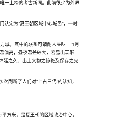
省唯一上榜的考古新闻。此前很少为外界
门认定为“夏王朝区域中心城邑”，一时
方城，其中的联系可谓耐人寻味！”1月
气温偏高，昼夜温差较大，容易出现酥
绵延之久、出土文物之惊艳及保存之完
次刷新了人们对“上古三代”的认知，
万平方米，是夏王朝的区域政治中心，