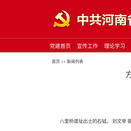
党建首页
宣传工作
理论学习
首页 >>
新闻列表
八里桥遗址出土的石钺。 刘文举 