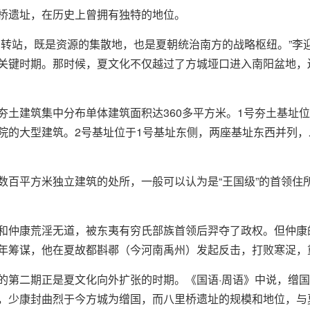
桥遗址，在历史上曾拥有独特的地位。
中转站，既是资源的集散地，也是夏朝统治南方的战略枢纽。”李
关键时期。那时候，夏文化不仅越过了方城垭口进入南阳盆地，
夯土建筑集中分布单体建筑面积达360多平方米。1号夯土基址
院的大型建筑。2号基址位于1号基址东侧，两座基址东西并列，
数百平方米独立建筑的处所，一般可以认为是“王国级”的首领住所
和仲康荒淫无道，被东夷有穷氏部族首领后羿夺了政权。但仲康
年筹谋，他在夏故都斟鄩（今河南禹州）发起反击，打败寒浞，重
的第二期正是夏文化向外扩张的时期。《国语·周语》中说，缯
，少康封曲烈于今方城为缯国，而八里桥遗址的规模和地位，与