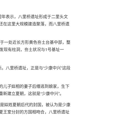
迎年表示，八里桥遗址形成于二里头文
还在这里大规模建造聚落，而八里桥遗
位于一处近长方形黄色夯土台基中部，整
发现有柱洞，夯土状况与1号基址一
。八里桥遗址，正是与“少康中兴”这段
的儿子姒相的妻子后缗逃到娘家，生下
新建立夏朝，这就是“少康中兴”。
国是姒姓夏朝后代的封国，被认为是少康
夏王室分封的方国相吻合，八里桥遗址