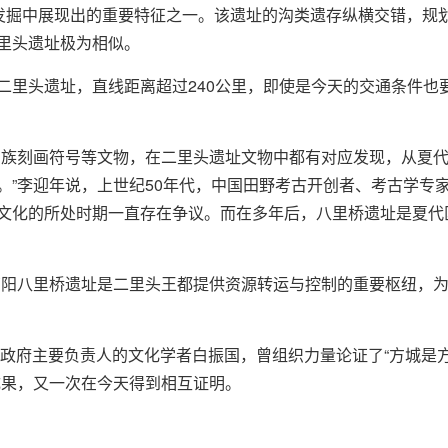
古发掘中展现出的重要特征之一。该遗址的沟类遗存纵横交错，规
里头遗址极为相似。
二里头遗址，直线距离超过240公里，即使是今天的交通条件也要
宗族刻画符号等文物，在二里头遗址文物中都有对应发现，从夏
”李迎年说，上世纪50年代，中国田野考古开创者、考古学专家
文化的所处时期一直存在争议。而在多年后，八里桥遗址是夏代
南阳八里桥遗址是二里头王都提供资源转运与控制的重要枢纽，为
县政府主要负责人的文化学者白振国，曾组织力量论证了“方城是
成果，又一次在今天得到相互证明。