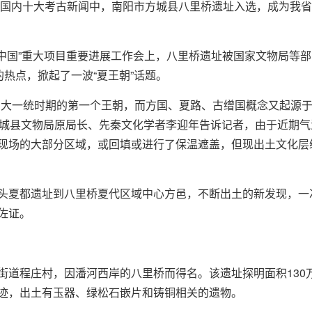
年度国内十大考古新闻中，南阳市方城县八里桥遗址入选，成为我
中国”重大项目重要进展工作会上，八里桥遗址被国家文物局等部
的热点，掀起了一波“夏王朝”话题。
向大一统时期的第一个王朝，而方国、夏路、古缯国概念又起源于
方城县文物局原局长、先秦文化学者李迎年告诉记者，由于近期
现场的大部分区域，或回填或进行了保温遮盖，但现出土文化层
头夏都遗址到八里桥夏代区域中心方邑，不断出土的新发现，一次
佐证。
街道程庄村，因潘河西岸的八里桥而得名。该遗址探明面积130
迹，出土有玉器、绿松石嵌片和铸铜相关的遗物。