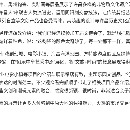
件、禹州钧瓷、麦秸画等展品展示了许昌多样的非物质文化遗产
“许昌人”串联古人类演进史，运用阴阳刻交替技法，让传统剪纸
”系列盲盒等文创产品也备受青睐，其萌趣的设计与许昌历史文化
经理连辉改介绍：“我们已经连续参加五届文博会了，就是想把钧
端详着釉色，说：“这钧瓷的颜色太奇妙了，每一处都不一样，真
南·戏剧幻城、电影小镇、海昌海洋公园、方特旅游度假区及绿博
展馆，在“幻乐中牟艺秀中原”展区，将“文旅+时尚”的概念展现得
建业电影小镇等项目的介绍与展示错落有致，主题乐园文创品、“行
表达的时尚范本。不少观众看完都顺手带走了相关项目产品介绍
些文创和潮玩元素的融合，感觉很新颖、很时尚，非常适合亲子
素的展示让更多人领略到中原大地的独特魅力，火热的市场交易