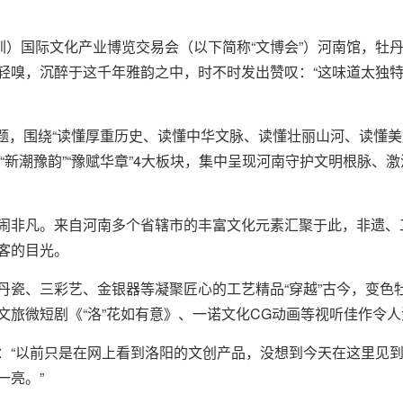
深圳）国际文化产业博览交易会（以下简称“文博会”）河南馆，牡
轻嗅，沉醉于这千年雅韵之中，时不时发出赞叹：“这味道太独
主题，围绕“读懂厚重历史、读懂中华文脉、读懂壮丽山河、读懂美
造”“新潮豫韵”“豫赋华章”4大板块，集中呈现河南守护文明根脉
闹非凡。来自河南多个省辖市的丰富文化元素汇聚于此，非遗、
客的目光。
丹瓷、三彩艺、金银器等凝聚匠心的工艺精品“穿越”古今，变色
文旅微短剧《“洛”花如有意》、一诺文化CG动画等视听佳作令
：“以前只是在网上看到洛阳的文创产品，没想到今天在这里见
一亮。”