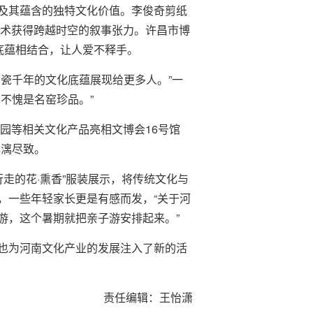
及其蕴含的独特文化价值。李俊奇剪纸
艺术获得跨越时空的叙事张力。许昌市博
底蕴相结合，让人爱不释手。
瓷千年的文化底蕴展现给更多人。”一
不愧是名窑珍品。”
园等相关文化产品亮相文博会16号馆
淋漓尽致。
走的花·熏香”服装展示，将传统文化与
，一些年轻家长更是有感而发，“关于河
游，这个暑期就把亲子游安排起来。”
也为河南文化产业的发展注入了新的活
责任编辑：王怡潇