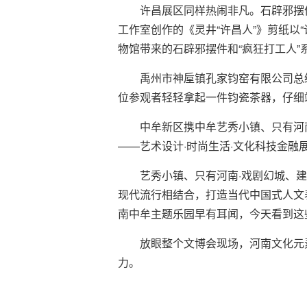
许昌展区同样热闹非凡。石辟邪摆
工作室创作的《灵井“许昌人”》剪纸以
物馆带来的石辟邪摆件和“疯狂打工人
禹州市神垕镇孔家钧窑有限公司总
位参观者轻轻拿起一件钧瓷茶器，仔细
中牟新区携中牟艺秀小镇、只有河
——艺术设计·时尚生活·文化科技金融
艺秀小镇、只有河南·戏剧幻城、
现代流行相结合，打造当代中国式人文
南中牟主题乐园早有耳闻，今天看到这
放眼整个文博会现场，河南文化元
力。