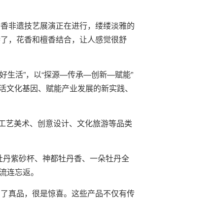
丹香非遗技艺展演正在进行，缕缕淡雅的
特了，花香和檀香结合，让人感觉很舒
好生活”，以“探源—传承—创新—赋能”
、激活文化基因、赋能产业发展的新实践、
工艺美术、创意设计、文化旅游等品类
牡丹紫砂杯、神都牡丹香、一朵牡丹全
人流连忘返。
到了真品，很是惊喜。这些产品不仅有传