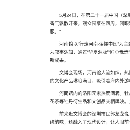
5月24日，在第二十一届中国（
香气飘散开来，观众围聚在四周，闭眼
服。”
河南馆以“行走河南·读懂中国”为
为叙事逻辑，通过“华夏源脉”“匠心豫
新成果。
文博会现场，河南馆人流如织，热
的文化产品琳琅满目，吸引着海内外游
河南馆内的洛阳元素热度满满。牡
花茶等牡丹衍生品和文创品交相辉映。
前来逛文博会的深圳市民郭龙龙说
统韵味，还融入了现代设计，让人眼前