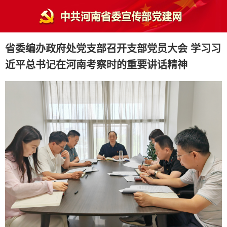
省委编办政府处党支部召开支部党员大会 学习习
近平总书记在河南考察时的重要讲话精神