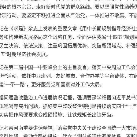
民服务的根本宗旨，走好新时代党的群众路线。要以坚强党性涵养
列专项行动。要坚定不移推进全面从严治党，一体推进不敢腐、不
记在《求是》杂志上发表的重要文章《用中长期规划指导经济社
务和构建新发展格局这个战略任务，全面评估我省“十四五”规划
民主决策、依法决策，注重巩固拓展优势、突破瓶颈堵点、补强
五”时期经济社会发展。
记在第二届中国—中亚峰会上的主旨发言，落实中央周边工作会
展年”活动，依托中亚班列、友好城市、合作办学等平台载体，在
建“一带一路”，更好服务党和国家对外工作大局。
摆问题整改整治工作进展情况汇报，强调要深学细悟习近平总书
规吃喝等突出问题，抓好集中整改整治特别是持续落实四个“十严
切实把作风硬要求变成硬措施、让铁规矩长出铁牙齿。
记考察河南重要讲话精神，落实党中央关于建设全国统一大市场
牵引性强、撬动性强的措施，建立监测分析评估调度体系，不断