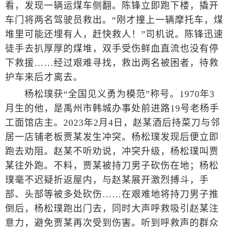
看，发现一辆运煤车侧翻。陈锋立即跑下楼，撬开
车门将两名驾驶员救出。“刚才撞上一辆摩托车，煤
堆里可能还埋有人，赶快救人！”司机说。陈锋迅速
徒手去扒厚厚的煤堆，双手受伤鲜血直流也没有停
下救援……经过艰难寻找，救出两名被困者，待救
护车来后才离去。
杨松璞获“全国见义勇为模范”称号。1970年3
月生的他，是禹州市韩城办事处前进路19号老杨手
工面馆店主。2023年2月4日，赵某酒后持菜刀与邻
居一店铺老板贾某发生冲突。杨松璞发现后便立即
跑去劝阻。赵某不听劝说，冲突升级，杨松璞叫贾
某往外跑。不料，贾某被持刀男子砍伤在地；杨松
璞毫不迟疑折返屋内，与赵某展开激烈搏斗，手
部、头部等被多处砍伤……在艰难地将持刀男子推
倒后，杨松璞跑出门去，同时大声呼救吸引赵某注
意力，避免贾某再次受到伤害。听到呼救声的群众