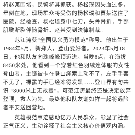
将赵某围堵，民警将其抓获。杨松璞因失血过多，
晕倒在地，现场群众将受伤的杨松璞和贾某送往了
医院。经检查，杨松璞身中七刀，头骨骨折，手部
肌腱断裂伴随骨折。赵某受到法律制裁。
范江涛获“全国见义勇为模范”称号。他出生于
1984年5月，新郑人，登山爱好者。2023年5月18
日，他和队友向珠峰峰顶迈进。当晚8点，在海拔
8450米处，他看到一个穿着红色羽绒连体服的女性
登山者，主锁被卡在登山绳索上动不了，左手手套
不见了，裸露的手已经冻得发黑……登山界有句共
识 “8000米上无救援”，可范江涛最终还是决定放弃
登顶，救人为先。最终他和队友谢如祥一起将遇险
者平安送回营地。
英雄模范事迹感动亿万人民群众，彰显了社会
正气正义，生动诠释了社会主义核心价值观内涵。