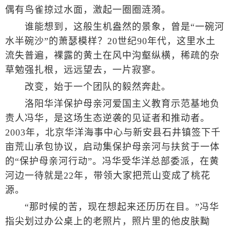
偶有鸟雀掠过水面，激起一圈圈涟漪。
谁能想到，这般生机盎然的景象，曾是“一碗河
水半碗沙”的萧瑟模样？20世纪90年代，这里水土
流失普遍，裸露的黄土在风中沟壑纵横，稀疏的杂
草勉强扎根，远远望去，一片寂寥。
改变，始于一个团队的毅然奔赴。
洛阳华洋保护母亲河爱国主义教育示范基地负
责人冯华，是这场生态逆袭的见证者和推动者。
2003年，北京华洋海事中心与新安县石井镇签下千
亩荒山承包协议，启动集保护母亲河与扶贫于一体
的“保护母亲河行动”。冯华受华洋总部委派，在黄
河边一待就是22年，带领大家把荒山变成了桃花
源。
“那时候的苦，现在想起来还历历在目。”冯华
指尖划过办公桌上的老照片，照片里的他皮肤黝