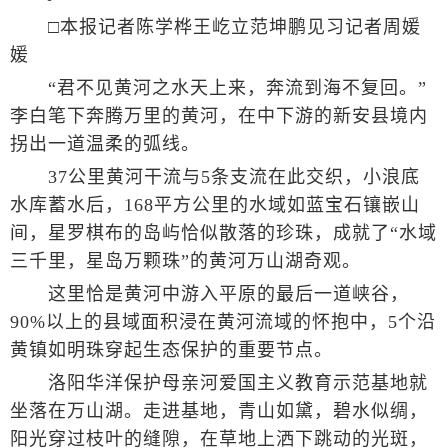
□本报记者陈学桦王屹立范坤鹏见习记者周媛
媛
“君不见黄河之水天上来，奔流到海不复回。”
李白笔下奔腾万里的黄河，在中下游的新安县境内
拐出一道温柔的弧线。
37公里黄河干流与5条支流在此交织，小浪底
水库蓄水后，168平方公里的水域如蓝宝石镶嵌山
间，星罗棋布的岛屿恰似散落的珍珠，成就了“水域
三千里，星岛万颗珠”的黄河万山湖奇观。
这里恰是黄河中游入平原的最后一道峡谷，
90%以上的县域面积浸在黄河流域的怀抱中，5个沿
黄镇如明珠穿起生态保护的重要节点。
洛阳华洋保护母亲河爱国主义教育示范基地就
坐落在万山湖。走进基地，青山如黛，碧水似绸，
阳光穿过枝叶的缝隙，在草地上洒下跳动的光斑，