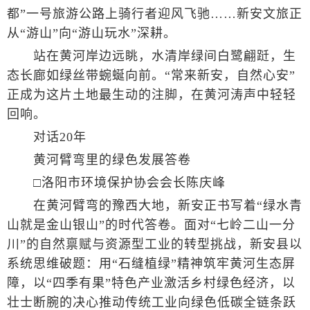
都”一号旅游公路上骑行者迎风飞驰……新安文旅正
从“游山”向“游山玩水”深耕。
站在黄河岸边远眺，水清岸绿间白鹭翩跹，生
态长廊如绿丝带蜿蜒向前。“常来新安，自然心安”
正成为这片土地最生动的注脚，在黄河涛声中轻轻
回响。
对话20年
黄河臂弯里的绿色发展答卷
□洛阳市环境保护协会会长陈庆峰
在黄河臂弯的豫西大地，新安正书写着“绿水青
山就是金山银山”的时代答卷。面对“七岭二山一分
川”的自然禀赋与资源型工业的转型挑战，新安县以
系统思维破题：用“石缝植绿”精神筑牢黄河生态屏
障，以“四季有果”特色产业激活乡村绿色经济，以
壮士断腕的决心推动传统工业向绿色低碳全链条跃