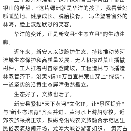
二十载汗水浇灌，这片绿水青山孕育出了金山
银山的希望。“这片绿洲就是华洋的孩子，我看着她
呱呱坠地、健康成长、脱胎换骨。”冯华望着窗外的
林海，脸上漾起欣慰的笑容。
华洋的变迁，正是新安县“生态立县”的生动注
脚。
近年来，新安人以铁腕护生态，持续推动黄河
流域生态保护和高质量发展。无人机掠过荒山播撒
树种，工人扛着树苗攀登陡坡，工程造林与飞播造
林双管齐下，沿黄5镇10万亩宜林荒山穿上“绿装”，
一道坚实的沿黄生态屏障傲然矗立。
生态好了，文旅也活了。
新安县紧扣“天下黄河”文化IP，让“景区提升”
与“新业态培育”齐头并进。黄河水上游船穿梭，近
郊农旅采摘正欢，铁磁路沿线农文旅融合示范区里
民俗表演热闹开场，龙潭大峡谷游客如织，“黄河古