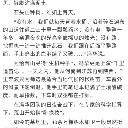
黑，裤脚沾满泥土。
石头山种树，难如上青天。
“没有水，我们就每天背着水桶，沿着碎石遍布
的山道往返二三十里一瓢瓢舀水；没有电，整整一
年多，窑洞夜晚的光亮全靠摇曳的烛光；没有路，
挖掘机一铲一铲推开乱石，我们跟在后面平整路
面，手上磨出的血泡结了又破……”冯华说。
为给荒山寻得“生机种子”，冯华更是上演“千里
追苗记”。一天之内，他从河南到江苏再到陕西，千
里奔波只为筛选最适合当地气候的松树苗。车窗外
的风景飞速倒退，他手里的笔记本记满了土壤酸碱
度、耐旱指数，下车时双腿都在打颤。
在冯华团队的日夜奋战下，在专家的科学指导
下，荒山开始悄悄“换妆”。
如今的基地里，40余万棵树木如卫士般昂然挺