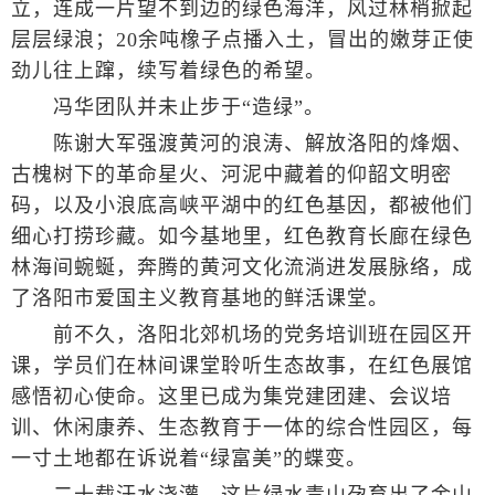
立，连成一片望不到边的绿色海洋，风过林梢掀起
层层绿浪；20余吨橡子点播入土，冒出的嫩芽正使
劲儿往上蹿，续写着绿色的希望。
冯华团队并未止步于“造绿”。
陈谢大军强渡黄河的浪涛、解放洛阳的烽烟、
古槐树下的革命星火、河泥中藏着的仰韶文明密
码，以及小浪底高峡平湖中的红色基因，都被他们
细心打捞珍藏。如今基地里，红色教育长廊在绿色
林海间蜿蜒，奔腾的黄河文化流淌进发展脉络，成
了洛阳市爱国主义教育基地的鲜活课堂。
前不久，洛阳北郊机场的党务培训班在园区开
课，学员们在林间课堂聆听生态故事，在红色展馆
感悟初心使命。这里已成为集党建团建、会议培
训、休闲康养、生态教育于一体的综合性园区，每
一寸土地都在诉说着“绿富美”的蝶变。