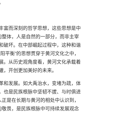
。
丰富而深刻的哲学思想，这些思想是中
的整体，人是自然的一部分，而非主宰
和破坏。在中部崛起过程中，这种和谐
阳平衡”的思想贯穿于黄河文化之中，
展。从历史观角度看，黄河文化承载着
辙，开创更加美好的未来。
革和发展。如大禹治水，变堵为疏，体
，也是民族根脉中坚韧不拔、与时俱进
人正是在长期与黄河的相处中认识到，
的敬畏，是民族根脉中可持续发展观念