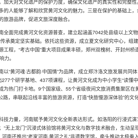
。加大对文化遗产的保护力度，确保文化遗产的真实性和完整性
多的人能够了解和欣赏黄河文化的魅力。三是在保护的基础上，
的旅游品牌，促进文旅深度融合。
全面完成黄河文化资源普查，建立起涵盖7042处县级以上文物
为文化传承奠定坚实基础。依托这些资源，成立夏文化研究中心，组
源工程，“考古中国”重大项目成果丰硕，郑州双槐树、开封州桥
响力。
南以“黄河魂·古都韵·中国情”为品牌，成立郑汴洛文旅发展共同
277个研学基地、437项课程，让黄河文化成为中小学生“读懂中
成为热门打卡地。9个国家级、55个省级夜间文旅消费集聚区在
旅游公路，串联起沿线丰富的旅游资源，打造“快旅慢游深体验”的
科技力量，河南赋予黄河文化全新表达形式。如洛阳的行浸式演
；“无上龙门”沉浸式体验馆将黄河文化与数字技术融合，生动呈
，河南还推出“老家河南·黄河之礼”非遗数字馆，牵头推动太极