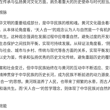
在传承与弘扬黄河文化方面，肩负着重大的历史使命与时代担当
根脉
华文明的重要组成部分，是中华民族的根和魂。黄河文化蕴含着
。从本体论角度看，“天人合一”的观念认为人与自然是一个有机
共生。这种观念强调在发展过程中应尊重自然，避免过度的开发
生态保护之间找到平衡，实现可持续发展。从辩证法角度看，“阴
与社会、城市与乡村、传统与现代等各方面的关系，实现平衡发
以史为鉴，传承和弘扬优秀的历史文化传统，避免重蹈历史的覆
害和社会变迁，但中华民族始终在与黄河的互动中不断适应、变
精神贯穿于中华民族的历史长河，成为民族不断前进的动力源泉
人合一”的思想。黄河既滋养了人民，也带来了频繁的水患，而古
和谐共生。而“天人合一”的哲学理念，则体现了中华民族对自然
效能