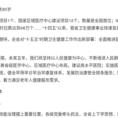
80岁
项目1个、国家区域医疗中心建设项目12个，数量居全国首位；
托位数达到48万个……“十四五”以来，我省卫生健康事业快速
期待，全会对“十五五”时期卫生健康工作作出新部署：全面推进
支撑。未来五年，我们将坚持以人民健康为中心，不断增进人民群
完善省级医学中心、区域医疗中心布局，建设高水平医院；实施
络，健全早筛早诊早治早康复体系，发展防治康管全链条服务；聚
，着力满足老年人健康服务需求。
本
。
效能治理摆上重要位置，各级党委牵头抓总，全省上下学思想、讲