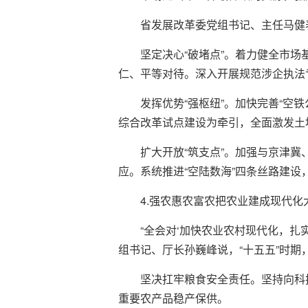
省发展改革委党组书记、主任马健
坚定决心“破堵点”。着力健全市
仁、平等对待。深入开展规范涉企执法
发挥优势“强枢纽”。加快完善“
综合改革试点建设为牵引，全面激发土
扩大开放“筑支点”。加强与京津
应。系统推进“空陆数海”四条丝路建
4.强农惠农富农把农业建成现代化
“全会对‘加快农业农村现代化，
组书记、厅长孙巍峰说，“十五五”时
坚决扛牢粮食安全责任。坚持向科
重要农产品稳产保供。