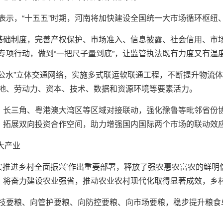
表示，“十五五”时期，河南将加快建设全国统一大市场循环枢纽
场基础制度，完善产权保护、市场准入、信息披露、社会信用、市
专项行动，做到“一把尺子量到底”，让监管执法既有力度又有温
空铁公水”立体交通网络，实施多式联运软联通工程，不断提升物流
地、劳动力、资本、技术、数据和资源环境等要素活力。
冀、长三角、粤港澳大湾区等区域对接联动，强化豫鲁等毗邻省份
设，拓展双向投资合作空间，助力增强国内国际两个市场的联动效
大产业
扎实推进乡村全面振兴’作出重要部署，释放了强农惠农富农的鲜明
期，将奋力建设农业强省，推动农业农村现代化取得显著成效，乡
技要粮、向管护要粮、向防控要粮、向市场要粮，稳步提升粮食