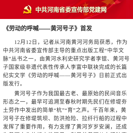
《劳动的呼喊——黄河号子》首发
12月12日，记者从河南黄河河务局获悉，作为
中共河南省委宣传部主导的重点出版工程“中华文
脉”丛书之一，由黄河水利史研究学者李锟、黄河号
子国家级非遗代表性传承人李富中联袂完成的长篇
纪实文学《劳动的呼喊——黄河号子》日前正式出
版发行。
黄河号子作为我国最古老、最原始的民间音乐
形态之一，最早可追溯至春秋时期先民们在修堤夯
土劳作中发出的简单“杭”“育”之声。千百年来，黄
河号子在修堤筑坝、防洪抢险、拉纤行船的过程中
发挥了重要作用，有力支撑了黄河岁岁安澜，还成