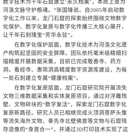
数字技术为千年石窟建立‘永久档案’，本质上是为
河洛文脉守护根魂。”张国锋说。自2005年启动数
字化工作以来，龙门石窟的探索始终围绕文物数字
化保护、数字化复原与数字化传播三大核心展开，
让千年石刻瑰宝“芳华永驻”。
在数字化保护层面，数字化技术为河洛文化遗
产构筑起坚固的安全屏障。团队依托毫米级精细扫
描精度开展数据采集，目前已完成敬善寺、药方
洞、看经寺、惠简洞高精度数字资源库建设，为每
一处石刻建立专属“健康档案”。
在数字化复原层面，龙门石窟研究院开展流失
文物三维数据采集和实体复原项目，通过对浮雕残
壁、文物碎块的“数字复活”，探索龙门石窟数字化
复原新路径。研究人员已相继完成火顶洞菩萨头像
等流失海外文物、奉先寺北壁佛首等文物与石窟残
存造像的“身首合一”，并通过3D打印技术实现了这