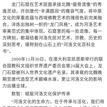
龙门石窟在艺术层面承接北魏“瘦骨清像”的秀
逸灵动，开创唐代“丰满圆润”的雍容气度，将中原
文化的厚重底蕴与西域佛教艺术的瑰丽色彩完美融
合，淬炼出独树一帜的“龙门风格”，成为河洛艺术
审美范式的集中体现。石窟里的每一处造像、每一
方碑刻，都凝结着河洛先民对艺术、宗教、历史的
深刻思考，堪称刻在山石上的“河洛文化百科全
书”。
2000年11月30日，在澳大利亚凯恩斯举行的联
合国教科文组织世界遗产委员会第24届大会上，龙
门石窟被列入世界文化遗产名录。其承载的北魏晚
期至唐代造型艺术巅峰水准，更让河洛文化的影响
力远播全球。
数智：赋能河洛文化保护传承
“河洛文化的生命力，在于传承与活化，我们用