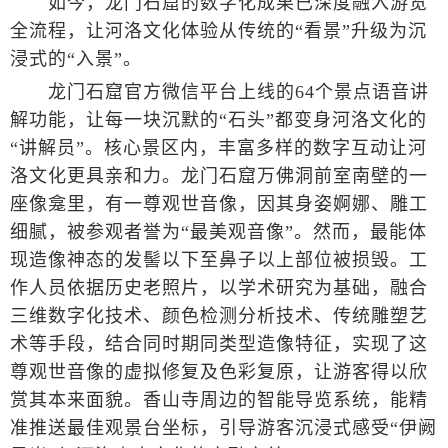
如今，龙门石窟的数字化成果已深度融入游览
全流程，让河洛文化体验从传统的“看景”升级为沉
浸式的“入景”。
龙门石窟官方微信平台上线的64个景点语音讲
解功能，让每一块沉默的“石头”都变身河洛文化的
“讲解员”。核心景区内，丰富多样的数字互动让河
洛文化更具亲和力。龙门石窟万佛洞前室南壁的一
座像龛里，有一尊观世音像，因其身姿婀娜、雕工
细腻，被参观者誉为“最美观音像”。然而，最能体
现造像神态的发髻以下至鼻子以上部位被损毁。工
作人员依据历史老照片，以学术研究为基础，融合
三维数字化技术、颜色检测分析技术、传统雕塑艺
术等手段，结合同时期同类型造像特征，实现了这
尊观世音像的虚拟修复及色彩复原，让游客得以欣
赏其本来面貌。香山寺周边的智能导览系统，能精
准推送最佳观景台坐标，引导游客沉浸式感受“伊阙