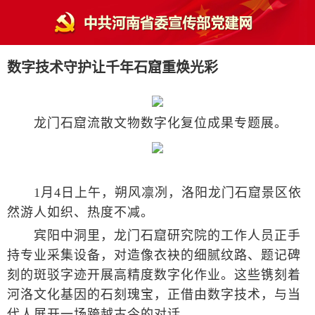
数字技术守护让千年石窟重焕光彩
龙门石窟流散文物数字化复位成果专题展。
1月4日上午，朔风凛冽，洛阳龙门石窟景区依
然游人如织、热度不减。
宾阳中洞里，龙门石窟研究院的工作人员正手
持专业采集设备，对造像衣袂的细腻纹路、题记碑
刻的斑驳字迹开展高精度数字化作业。这些镌刻着
河洛文化基因的石刻瑰宝，正借由数字技术，与当
代人展开一场跨越古今的对话。