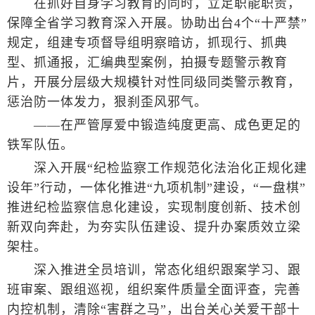
在抓好自身学习教育的同时，立足职能职责，
保障全省学习教育深入开展。协助出台4个“十严禁”
规定，组建专项督导组明察暗访，抓现行、抓典
型、抓通报，汇编典型案例，拍摄专题警示教育
片，开展分层级大规模针对性同级同类警示教育，
惩治防一体发力，狠刹歪风邪气。
——在严管厚爱中锻造纯度更高、成色更足的
铁军队伍。
深入开展“纪检监察工作规范化法治化正规化建
设年”行动，一体化推进“九项机制”建设，“一盘棋”
推进纪检监察信息化建设，实现制度创新、技术创
新双向奔赴，为夯实队伍建设、提升办案质效立梁
架柱。
深入推进全员培训，常态化组织跟案学习、跟
班审案、跟组巡视，组织案件质量全面评查，完善
内控机制，清除“害群之马”，出台关心关爱干部十