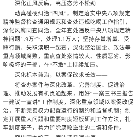
深化正风反腐，高压态势不松劲——
动真碰硬纠治“四风”，制定落实中央八项规定
精神监督检查通用规范和查处违规吃喝工作指引，
深化风腐同查同治，全年查处违反中央八项规定精
神问题1.9万个，处理3.1万人；坚持存量增量、受
贿行贿、失职渎职一起查，深化整治国企、政法等
重点领域腐败，重点查处案情较大、性质恶劣、影
响极坏的干部，在“不敢”上持续加压。
深化标本兼治，以案促改求长效——
将查办案件与深化改革、完善制度、促进治
理、推动发展有机贯通起来，用好“一案三书三报告
一建议一宣讲”工作制度，深化重点领域以案促改促
治，不断完善权力配置运行的制约和监督机制；制
定开展重大问题和重要制度短板研判工作方法，扎
牢制度笼子，着力铲除腐败滋生的土壤和条件。