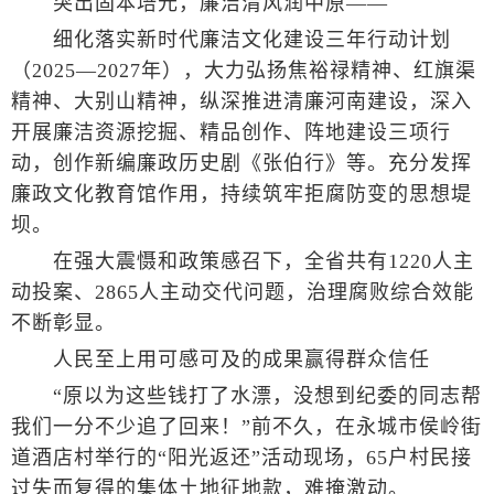
突出固本培元，廉洁清风润中原——
细化落实新时代廉洁文化建设三年行动计划
（2025—2027年），大力弘扬焦裕禄精神、红旗渠
精神、大别山精神，纵深推进清廉河南建设，深入
开展廉洁资源挖掘、精品创作、阵地建设三项行
动，创作新编廉政历史剧《张伯行》等。充分发挥
廉政文化教育馆作用，持续筑牢拒腐防变的思想堤
坝。
在强大震慑和政策感召下，全省共有1220人主
动投案、2865人主动交代问题，治理腐败综合效能
不断彰显。
人民至上用可感可及的成果赢得群众信任
“原以为这些钱打了水漂，没想到纪委的同志帮
我们一分不少追了回来！”前不久，在永城市侯岭街
道酒店村举行的“阳光返还”活动现场，65户村民接
过失而复得的集体土地征地款，难掩激动。