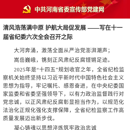
清风浩荡满中原 护航大局促发展 ——写在十一
届省纪委六次全会召开之际
大河奔涌，激荡全面从严治党澎湃潮声；
嵩岳巍峨，镌刻正风肃纪反腐铿锵足迹。
2025年是“十四五”规划收官之年，全省纪检监
察机关始终坚持以习近平新时代中国特色社会主义
思想为指导，牢记嘱托、感恩奋进，在中央纪委国
家监委和省委坚强领导下，以有力政治监督践行对
党忠诚，以正风肃纪反腐彰显担当作为，以规范化
法治化正规化强化支撑保障，全省纪检监察工作高
质量发展迈出新步伐。
凝心铸魂以思想淬炼筑牢政治忠诚