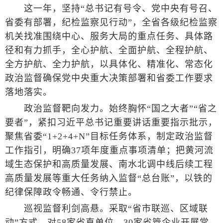
这一年，坚持“总书记有号令、党中央有号召、
省委有部署，纪检监察见行动”，全省各级纪检监察
机关找准围绕中心、服务大局的重点任务、具体路
径和有力抓手，全心护航、全面护航、全程护航、
全方护航、全力护航，以具体化、精准化、常态化
政治监督确保党中央重大决策部署和省委工作要求
落地落实。
政治监督靶向发力。始终胸怀“国之大者”“省之
要者”，紧扣习近平总书记重要讲话重要指示批示，
聚焦省委“1+2+4+N”目标任务体系，制定政治监督
工作指引，明确37项年度重点事项清单；把黄河流
域生态保护和高质量发展、南水北调中线后续工程
高质量发展等重大任务纳入监督“总台账”，以铁的
纪律保障政令畅通、令行禁止。
巡视监督利剑高悬。采取“省市联巡、区域联
动”方式，对58家省直单位、30家省管企业开展常