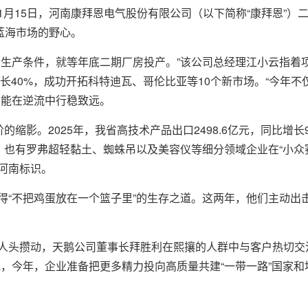
1月15日，河南康拜恩电气股份有限公司（以下简称“康拜恩”）
蓝海市场的野心。
际生产条件，就等年底二期厂房投产。”该公司总经理江小云指着
增长40%，成功开拓科特迪瓦、哥伦比亚等10个新市场。“今年
才能在逆流中行稳致远。
的缩影。2025年，我省高技术产品出口2498.6亿元，同比增
，也有罗弗超轻黏土、蜘蛛吊以及美容仪等细分领域企业在“小众
河南标识。
得“不把鸡蛋放在一个篮子里”的生存之道。这两年，他们主动出
人头攒动，天鹅公司董事长拜胜利在熙攘的人群中与客户热切交
说，今年，企业准备把更多精力投向高质量共建“一带一路”国家