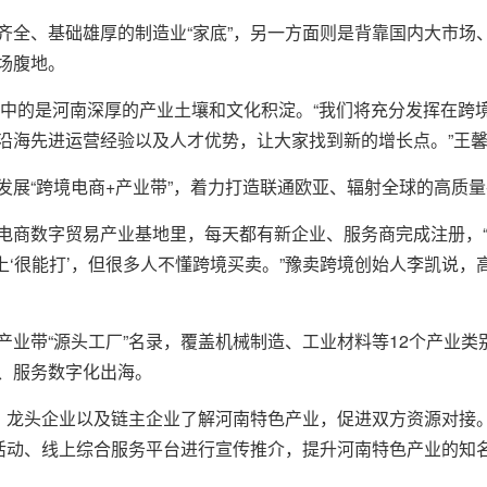
齐全、基础雄厚的制造业“家底”，另一方面则是背靠国内大市场
场腹地。
，看中的是河南深厚的产业土壤和文化积淀。“我们将充分发挥在
沿海先进运营经验以及人才优势，让大家找到新的增长点。”王
展“跨境电商+产业带”，着力打造联通欧亚、辐射全球的高质量
电商数字贸易产业基地里，每天都有新企业、服务商完成注册，“
场上‘很能打’，但很多人不懂跨境买卖。”豫卖跨境创始人李凯说
业带“源头工厂”名录，覆盖机械制造、工业材料等12个产业类别
、服务数字化出海。
业、龙头企业以及链主企业了解河南特色产业，促进双方资源对接
贸活动、线上综合服务平台进行宣传推介，提升河南特色产业的知