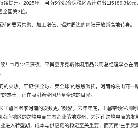
续提升。2025年，河南5个综合保税区合计进出口5186.3亿
居全国第2位。
”逐渐向要素集聚、加工增值、辐射周边的内陆开放新高地转身。
继续！”1月12日深夜，平舆县弗克斯休闲用品公司总经理李杰在
。
商的火热。牢记“买全球、卖全球”的殷殷嘱托，河南跨境电商一
因”的热土，正在吸引着全国乃至全球的目光。
长王馨回老家河南的次数更加频繁。去年年底，王馨带领深圳跨
来自沿海地区的跨境电商生态企业落地郑州，为河南跨境电商的发
行业进入转型期，成本与供应链的稳定至关重要，而河南“左手货