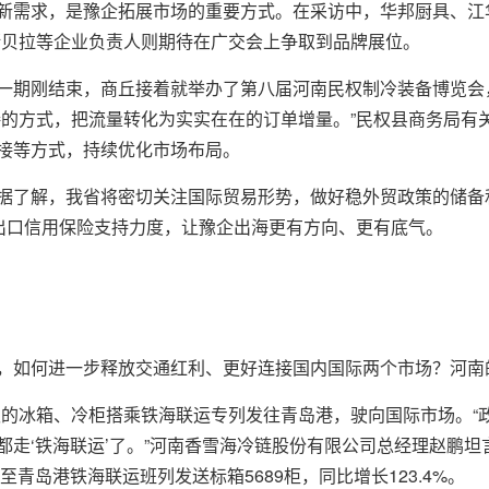
新需求，是豫企拓展市场的重要方式。在采访中，华邦厨具、江
斯贝拉等企业负责人则期待在广交会上争取到品牌展位。
一期刚结束，商丘接着就举办了第八届河南民权制冷装备博览会
接的方式，把流量转化为实实在在的订单增量。”民权县商务局有
接等方式，持续优化市场布局。
据了解，我省将密切关注国际贸易形势，做好稳外贸政策的储备
大出口信用保险支持力度，让豫企出海更有方向、更有底气。
，如何进一步释放交通红利、更好连接国内国际两个市场？河南的
民权的冰箱、冷柜搭乘铁海联运专列发往青岛港，驶向国际市场。“
都走‘铁海联运’了。”河南香雪海冷链股份有限公司总经理赵鹏
至青岛港铁海联运班列发送标箱5689柜，同比增长123.4%。