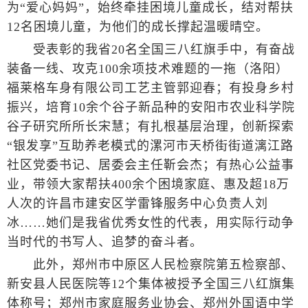
为“爱心妈妈”，始终牵挂困境儿童成长，结对帮扶
12名困境儿童，为他们的成长撑起温暖晴空。
受表彰的我省20名全国三八红旗手中，有奋战
装备一线、攻克100余项技术难题的一拖（洛阳）
福莱格车身有限公司工艺主管郭迎春；有投身乡村
振兴，培育10余个谷子新品种的安阳市农业科学院
谷子研究所所长宋慧；有扎根基层治理，创新探索
“银发享”互助养老模式的漯河市天桥街街道漓江路
社区党委书记、居委会主任靳会杰；有热心公益事
业，带领大家帮扶400余个困境家庭、惠及超18万
人次的许昌市建安区学雷锋服务中心负责人刘
冰……她们是我省优秀女性的代表，用实际行动争
当时代的书写人、追梦的奋斗者。
此外，郑州市中原区人民检察院第五检察部、
新安县人民医院等12个集体被授予全国三八红旗集
体称号；郑州市家庭服务业协会、郑州外国语中学