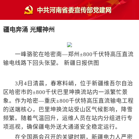
疆电奔涌 光耀神州
一峰骆驼在哈密南—郑州±800千伏特高压直流
输电线路下回头张望。 新疆日报供图
3月4日清晨，春寒料峭，位于新疆维吾尔自治
区哈密市的±800千伏巴里坤换流站内一派繁忙景
象。作为哈密—重庆±800千伏特高压直流输电工程
的送端核心，巴里坤换流站受山区气候影响，降雪
频繁。随着气温回升，运维人员在站内分组进行专
项巡视，确保疆电外送大通道安全稳定运行。
在全国两会召开的关键时期，新疆电力人严密