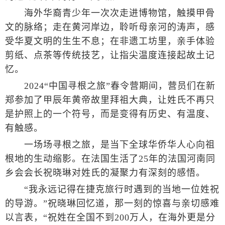
海外华裔青少年一次次走进博物馆，触摸甲骨
文的脉络；走在黄河岸边，聆听母亲河的涛声，感
受华夏文明的生生不息；在非遗工坊里，亲手体验
剪纸、点茶等传统技艺，让指尖温度连接起故土记
忆。
2024“中国寻根之旅”春令营期间，营员们在新
郑参加了甲辰年黄帝故里拜祖大典，让姓氏不再只
是护照上的一个符号，而是变得有历史、有温度、
有触感。
一场场寻根之旅，是当下全球华侨华人心向祖
根地的生动缩影。在法国生活了25年的法国河南同
乡会会长祝晓琳对姓氏的凝聚力有深刻的感悟。
“我永远记得在捷克旅行时遇到的当地一位姓祝
的导游。”祝晓琳回忆道，那一刻的惊喜与亲切感难
以言表，“祝姓在全国不到200万人，在海外更是分