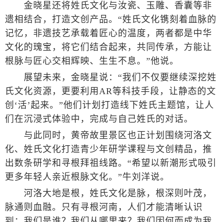
金晓星还将姓氏文化与汝瓷、玉雕、香囊等非
遗相结合，打造文创产品。“姓氏文化镌刻着血脉的
记忆，非遗技艺承载着匠心的温度，两者都是中华
文化的瑰宝，将它们结合起来，共同传承，方能让
根脉与匠心交相辉映、生生不息。”他说。
展望未来，金晓星说：“我们不仅要继续深挖姓
氏文化资源，更要利用AR等科技手段，让静态的文
创‘活’起来。”他们计划打造线下姓氏主题馆，让人
们在沉浸式体验中，完成与自己姓氏的对话。
与此同时，黄帝故里景区也正计划围绕河洛文
化、姓氏文化打造青少年研学课程与文创精品，推
出数条研学和寻根拜祖线路。“希望以新潮形式吸引
更多年轻人亲近根脉文化。”牛刘洋说。
河洛大地是根，姓氏文化是脉，根深则叶茂，
脉通则血融。只有寻根河南，人们才能清晰认识
到：我们是谁？我们从哪里来？我们因何而成为我