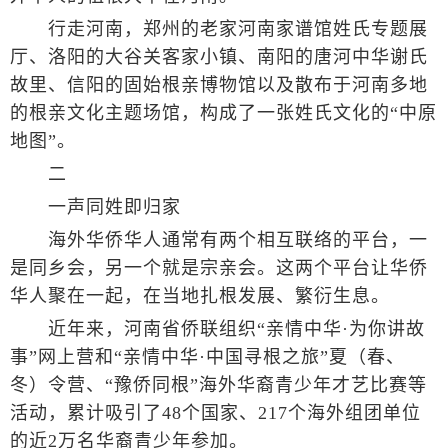
行走河南，郑州的老家河南家谱馆姓氏专题展
厅、洛阳的大谷关客家小镇、南阳的唐河中华谢氏
故里、信阳的固始根亲博物馆以及散布于河南多地
的根亲文化主题场馆，构成了一张姓氏文化的“中原
地图”。
二
一声同姓即归家
海外华侨华人通常有两个相互联络的平台，一
是同乡会，另一个就是宗亲会。这两个平台让华侨
华人聚在一起，在当地扎根发展、繁衍生息。
近年来，河南省侨联组织“亲情中华·为你讲故
事”网上营和“亲情中华·中国寻根之旅”夏（春、
冬）令营、“豫侨同根”海外华裔青少年才艺比赛等
活动，累计吸引了48个国家、217个海外组团单位
的近2万名华裔青少年参加。