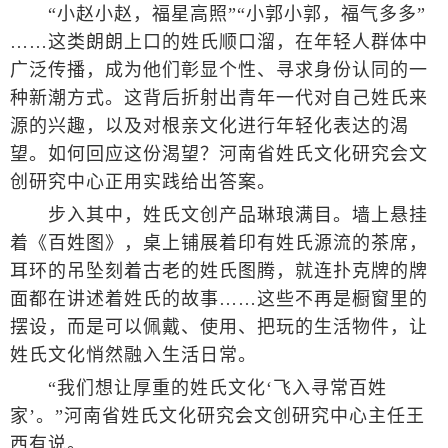
“小赵小赵，福星高照”“小郭小郭，福气多多”
……这类朗朗上口的姓氏顺口溜，在年轻人群体中
广泛传播，成为他们彰显个性、寻求身份认同的一
种新潮方式。这背后折射出青年一代对自己姓氏来
源的兴趣，以及对根亲文化进行年轻化表达的渴
望。如何回应这份渴望？河南省姓氏文化研究会文
创研究中心正用实践给出答案。
步入其中，姓氏文创产品琳琅满目。墙上悬挂
着《百姓图》，桌上铺展着印有姓氏源流的茶席，
耳环的吊坠刻着古老的姓氏图腾，就连扑克牌的牌
面都在讲述着姓氏的故事……这些不再是橱窗里的
摆设，而是可以佩戴、使用、把玩的生活物件，让
姓氏文化悄然融入生活日常。
“我们想让厚重的姓氏文化‘飞入寻常百姓
家’。”河南省姓氏文化研究会文创研究中心主任王
西有说。