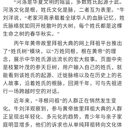
“河洛是华夏文明的摇篮，多数姓氏起源于此。
河洛文化是根，姓氏文化是脉，二者互为表里。”牛
刘洋说，“老家河南承载着全球华人的血脉记忆，姓
氏脉络就如同开枝散叶的大树，每个姓氏都是这棵
生命之树的春华秋实。”
丙午年黄帝故里拜祖大典的网上拜祖平台推出
了“姓氏树”模块，以“万姓同根，根在黄帝”的理
念，展示中华姓氏源远流长的宏大叙事。页面中央
是枝繁叶茂的参天巨树，用户输入自己的姓氏，就
能看到该姓氏的起源、迁徙脉络以及在历史上的名
人故事，沿着姓氏的根脉，回溯千年，可与先祖进
行一场跨越时空的对话。
近年来，“寻根问祖”的人群正在悄然发生变
化。牛刘洋观察到，参与黄帝故里拜祖大典的人群
正呈现出年轻化、多元化的趋势，青少年与亲子家
庭明显增多，他们的诉求也从单纯拜祖转向文化体