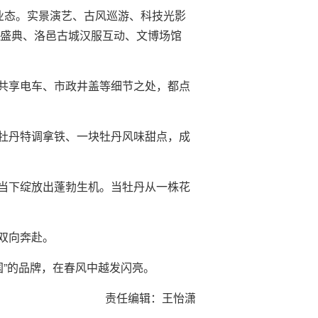
业态。实景演艺、古风巡游、科技光影
唐盛典、洛邑古城汉服互动、文博场馆
共享电车、市政井盖等细节之处，都点
牡丹特调拿铁、一块牡丹风味甜点，成
当下绽放出蓬勃生机。当牡丹从一株花
双向奔赴。
国”的品牌，在春风中越发闪亮。
责任编辑：王怡潇