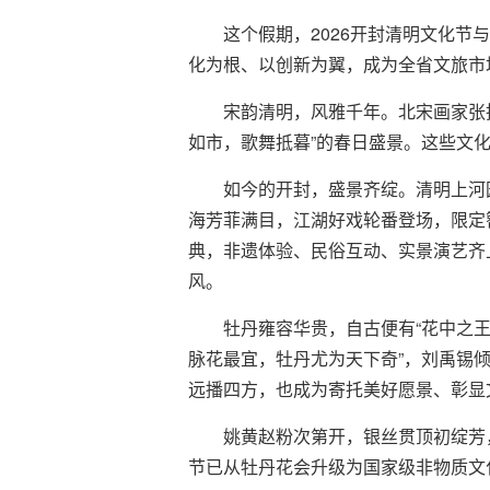
这个假期，2026开封清明文化
化为根、以创新为翼，成为全省文旅市
宋韵清明，风雅千年。北宋画家张
如市，歌舞抵暮”的春日盛景。这些文
如今的开封，盛景齐绽。清明上河
海芳菲满目，江湖好戏轮番登场，限定
典，非遗体验、民俗互动、实景演艺齐
风。
牡丹雍容华贵，自古便有“花中之
脉花最宜，牡丹尤为天下奇”，刘禹锡倾
远播四方，也成为寄托美好愿景、彰显文
姚黄赵粉次第开，银丝贯顶初绽芳
节已从牡丹花会升级为国家级非物质文