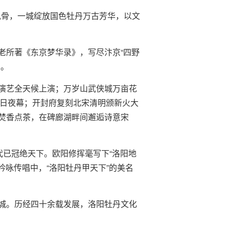
风骨，一城绽放国色牡丹万古芳华，以文
老所著《东京梦华录》，写尽汴京“四野
闹。
演艺全天候上演；万岁山武侠城万亩花
春日夜幕；开封府复刻北宋清明颁新火大
焚香点茶，在碑廊湖畔间邂逅诗意宋
代已冠绝天下。欧阳修挥毫写下“洛阳地
吟咏传唱中，“洛阳牡丹甲天下”的美名
城。历经四十余载发展，洛阳牡丹文化