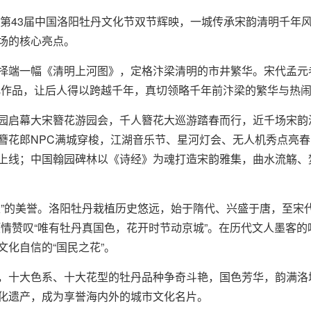
节与第43届中国洛阳牡丹文化节双节辉映，一城传承宋韵清明千年
场的核心亮点。
择端一幅《清明上河图》，定格汴梁清明的市井繁华。宋代孟元
化作品，让后人得以跨越千年，真切领略千年前汴梁的繁华与热
园启幕大宋簪花游园会，千人簪花大巡游踏春而行，近千场宋韵
簪花郎NPC满城穿梭，江湖音乐节、星河灯会、无人机秀点亮
上线；中国翰园碑林以《诗经》为魂打造宋韵雅集，曲水流觞、
王”的美誉。洛阳牡丹栽植历史悠远，始于隋代、兴盛于唐，至宋
情赞叹“唯有牡丹真国色，花开时节动京城”。在历代文人墨客的
化自信的“国民之花”。
，十大色系、十大花型的牡丹品种争奇斗艳，国色芳华，韵满洛
化遗产，成为享誉海内外的城市文化名片。