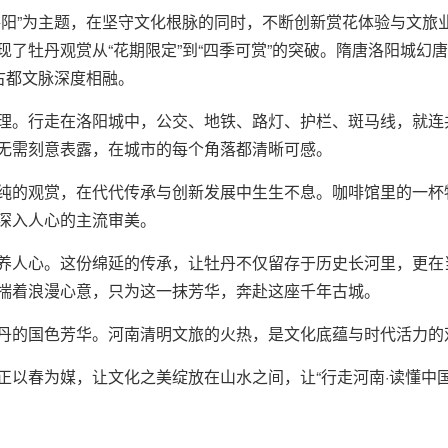
洛阳”为主题，在坚守文化根脉的同时，不断创新赏花体验与文旅
了牡丹观赏从“花期限定”到“四季可赏”的突破。隋唐洛阳城幻
古都文脉深度相融。
理。行走在洛阳城中，公交、地铁、路灯、护栏、斑马线，就连
无需刻意表露，在城市的每个角落都清晰可感。
纯的观赏，在代代传承与创新发展中生生不息。咖啡馆里的一杯
深入人心的主流审美。
养人心。这份绵延的传承，让牡丹不仅留存于历史长河里，更在
揣着浪漫心意，只为这一抹芳华，奔赴这座千年古城。
丹的国色芳华。河南清明文旅的火热，是文化底蕴与时代活力的
正以春为媒，让文化之美绽放在山水之间，让“行走河南·读懂中