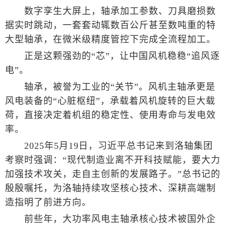
数字孪生大屏上，轴承加工参数、刀具磨损数
据实时跳动，一套套动辄数百公斤甚至数吨重的特
大型轴承，在微米级精度管控下完成全流程加工。
正是这颗强劲的“芯”，让中国风机稳稳“追风逐
电”。
轴承，被誉为工业的“关节”。风机主轴承更是
风电装备的“心脏枢纽”，承载着风机旋转的巨大载
荷，直接决定着机组的稳定性、使用寿命与发电效
率。
2025年5月19日，习近平总书记来到洛轴集团
考察时强调：“现代制造业离不开科技赋能，要大力
加强技术攻关，走自主创新的发展路子。”总书记的
殷殷嘱托，为洛轴持续攻坚核心技术、深耕高端制
造指明了前进方向。
前些年，大功率风电主轴承核心技术被国外企