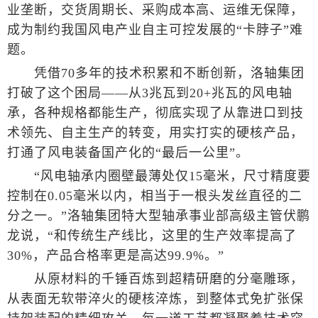
业垄断，交货周期长、采购成本高、运维无保障，
成为制约我国风电产业自主可控发展的“卡脖子”难
题。
凭借70多年的技术积累和不断创新，洛轴集团
打破了这个困局——从3兆瓦到20+兆瓦的风电轴
承，各种规格都能生产，彻底实现了从靠进口到技
术领先、自主生产的转变，用实打实的硬核产品，
打通了风电装备国产化的“最后一公里”。
“风电轴承内圈壁最薄处仅15毫米，尺寸精度要
控制在0.05毫米以内，相当于一根头发丝直径的二
分之一。”洛轴集团特大型轴承事业部高级主管伏鹏
龙说，“和传统生产线比，这里的生产效率提高了
30%，产品合格率更是高达99.9%。”
从原材料的千锤百炼到超精研磨的分毫雕琢，
从表面无软带淬火的硬核淬炼，到整体式免扩张保