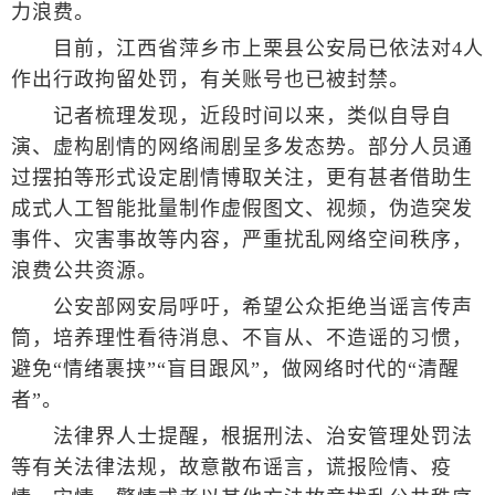
力浪费。
目前，江西省萍乡市上栗县公安局已依法对4人
作出行政拘留处罚，有关账号也已被封禁。
记者梳理发现，近段时间以来，类似自导自
演、虚构剧情的网络闹剧呈多发态势。部分人员通
过摆拍等形式设定剧情博取关注，更有甚者借助生
成式人工智能批量制作虚假图文、视频，伪造突发
事件、灾害事故等内容，严重扰乱网络空间秩序，
浪费公共资源。
公安部网安局呼吁，希望公众拒绝当谣言传声
筒，培养理性看待消息、不盲从、不造谣的习惯，
避免“情绪裹挟”“盲目跟风”，做网络时代的“清醒
者”。
法律界人士提醒，根据刑法、治安管理处罚法
等有关法律法规，故意散布谣言，谎报险情、疫