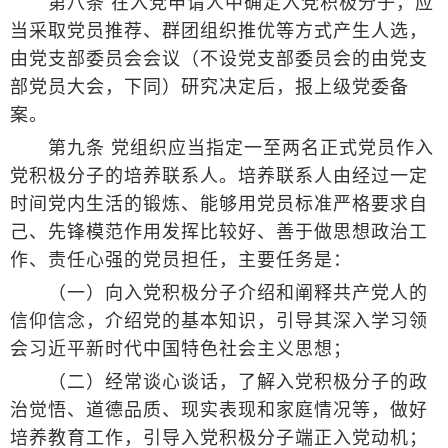
第八条 在入党申请人中确定入党积极分子，应
当采取党员推荐、群团组织推优等方式产生人选，
由党支部委员会会议（不设党支部委员会的由党支
部党员大会，下同）研究决定后，报上级党委备
案。
第九条 党组织应当指定一至两名正式党员作入
党积极分子的培养联系人。培养联系人由经过一定
时间党内生活的锻炼、能够用党员标准严格要求自
己、先锋模范作用发挥比较好、善于做思想政治工
作、责任心强的党员担任，主要任务是：
（一）向入党积极分子介绍和阐释共产党人的
信仰信念，介绍党的基本知识，引导其深入学习领
会习近平新时代中国特色社会主义思想；
（二）经常谈心谈话，了解入党积极分子的政
治觉悟、道德品质、现实表现和家庭情况等，做好
培养教育工作，引导入党积极分子端正入党动机；