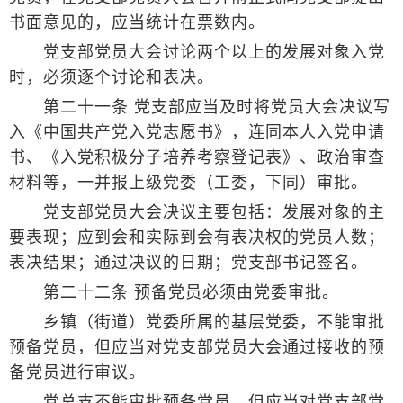
书面意见的，应当统计在票数内。
党支部党员大会讨论两个以上的发展对象入党
时，必须逐个讨论和表决。
第二十一条 党支部应当及时将党员大会决议写
入《中国共产党入党志愿书》，连同本人入党申请
书、《入党积极分子培养考察登记表》、政治审查
材料等，一并报上级党委（工委，下同）审批。
党支部党员大会决议主要包括：发展对象的主
要表现；应到会和实际到会有表决权的党员人数；
表决结果；通过决议的日期；党支部书记签名。
第二十二条 预备党员必须由党委审批。
乡镇（街道）党委所属的基层党委，不能审批
预备党员，但应当对党支部党员大会通过接收的预
备党员进行审议。
党总支不能审批预备党员，但应当对党支部党