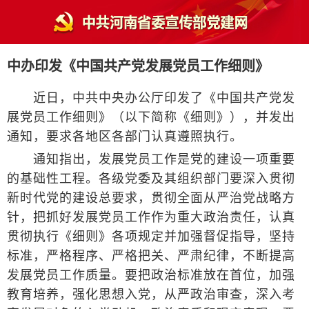
中办印发《中国共产党发展党员工作细则》
近日，中共中央办公厅印发了《中国共产党发
展党员工作细则》（以下简称《细则》），并发出
通知，要求各地区各部门认真遵照执行。
通知指出，发展党员工作是党的建设一项重要
的基础性工程。各级党委及其组织部门要深入贯彻
新时代党的建设总要求，贯彻全面从严治党战略方
针，把抓好发展党员工作作为重大政治责任，认真
贯彻执行《细则》各项规定并加强督促指导，坚持
标准，严格程序、严格把关、严肃纪律，不断提高
发展党员工作质量。要把政治标准放在首位，加强
教育培养，强化思想入党，从严政治审查，深入考