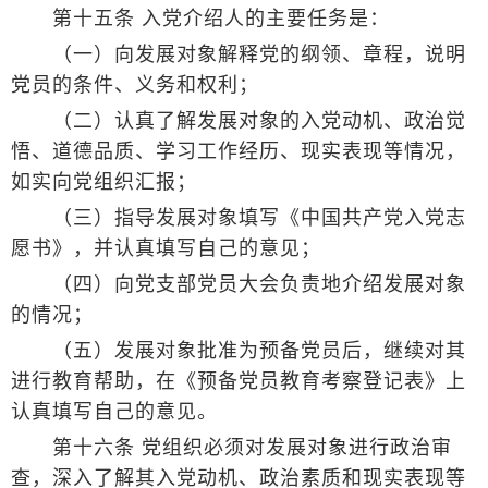
第十五条 入党介绍人的主要任务是：
（一）向发展对象解释党的纲领、章程，说明
党员的条件、义务和权利；
（二）认真了解发展对象的入党动机、政治觉
悟、道德品质、学习工作经历、现实表现等情况，
如实向党组织汇报；
（三）指导发展对象填写《中国共产党入党志
愿书》，并认真填写自己的意见；
（四）向党支部党员大会负责地介绍发展对象
的情况；
（五）发展对象批准为预备党员后，继续对其
进行教育帮助，在《预备党员教育考察登记表》上
认真填写自己的意见。
第十六条 党组织必须对发展对象进行政治审
查，深入了解其入党动机、政治素质和现实表现等