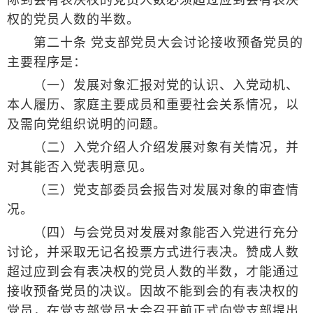
际到会有表决权的党员人数必须超过应到会有表决
权的党员人数的半数。
第二十条 党支部党员大会讨论接收预备党员的
主要程序是：
（一）发展对象汇报对党的认识、入党动机、
本人履历、家庭主要成员和重要社会关系情况，以
及需向党组织说明的问题。
（二）入党介绍人介绍发展对象有关情况，并
对其能否入党表明意见。
（三）党支部委员会报告对发展对象的审查情
况。
（四）与会党员对发展对象能否入党进行充分
讨论，并采取无记名投票方式进行表决。赞成人数
超过应到会有表决权的党员人数的半数，才能通过
接收预备党员的决议。因故不能到会的有表决权的
党员，在党支部党员大会召开前正式向党支部提出