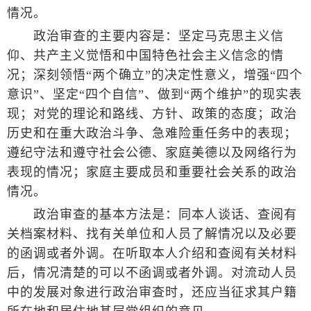
情况。
政治审查的主要内容是：坚定马克思主义信
仰、共产主义觉悟和中国特色社会主义信念的情
况；深刻领悟“两个确立”的决定性意义，增强“四个
意识”、坚定“四个自信”、做到“两个维护”的现实表
现；对党的理论和路线、方针、政策的态度；政治
历史和在重大政治斗争、急难险重任务中的表现；
遵纪守法和遵守社会公德、家庭美德以及网络行为
表现的情况；家庭主要成员和重要社会关系的政治
情况。
政治审查的基本方法是：同本人谈话、查阅有
关档案材料、找有关单位和人员了解情况以及必要
的函调或者外调。在听取本人介绍和查阅有关材料
后，情况清楚的可以不函调或者外调。对流动人员
中的发展对象进行政治审查时，还应当征求其户籍