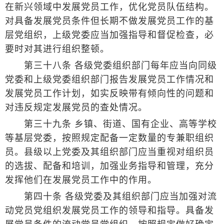
在新兴领域中发展党员工作，优化党员队伍结构。
对具备发展党员条件但长期不做发展党员工作的基
层党组织，上级党委应当加强指导和督促检查，必
要时对其进行组织整顿。
第三十八条 各级党委组织部门每年应当向同级
党委和上级党委组织部门报告发展党员工作情况和
发展党员工作计划，如实反映带有倾向性的问题和
对违反规定发展党员的查处情况。
第三十九条 乡镇、街道、国有企业、高等学校
等基层党委，按照规定配备一定数量的专兼职组织
员。县级以上党委及其组织部门应当重视对组织员
的选拔、配备和培训，加强业务指导和管理，充分
发挥他们在发展党员工作中的作用。
第四十条 各级党委及其组织部门应当加强对流
动党员党组织发展党员工作的领导和指导。具备发