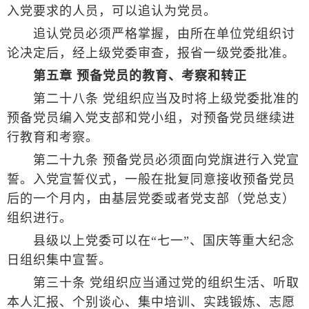
入党要求的人员，可以追认为党员。
追认党员必须严格掌握，由所在单位党组织讨
论决定后，经上级党委审查，报省一级党委批准。
第五章 预备党员的教育、考察和转正
第二十八条 党组织应当及时将上级党委批准的
预备党员编入党支部和党小组，对预备党员继续进
行教育和考察。
第二十九条 预备党员必须面向党旗进行入党宣
誓。入党宣誓仪式，一般在批复同意接收预备党员
后的一个月内，由基层党委或者党支部（党总支）
组织进行。
县级以上党委可以在“七一”、国庆等重大纪念
日组织集中宣誓。
第三十条 党组织应当通过党的组织生活、听取
本人汇报、个别谈心、集中培训、实践锻炼、志愿