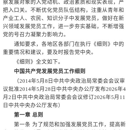
察发展对象的入党动机、政治素质和现实表现，严
把入口关。不断优化党员队伍结构，注重从青年和
产业工人、农民、知识分子中发展党员，做好在新
兴领域发展党员工作，进一步夯实基础，不断增强
党的号召力凝聚力影响力。
通知要求，各地区各部门在执行《细则》中的
重要情况和建议，要及时报告党中央。
《细则》全文如下。
中国共产党发展党员工作细则
（2014年5月8日中共中央政治局常委会会议审
议批准2014年5月28日中共中央办公厅发布2026年4
月2日中共中央政治局常委会会议修订2026年5月11
日中共中央办公厅发布）
第一章 总则
第一条 为了规范和加强发展党员工作，提高新