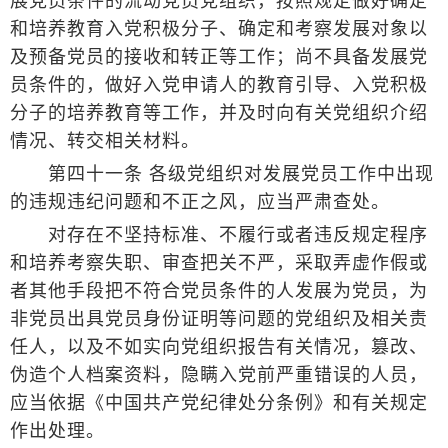
展党员条件的流动党员党组织，按照规定做好确定
和培养教育入党积极分子、确定和考察发展对象以
及预备党员的接收和转正等工作；尚不具备发展党
员条件的，做好入党申请人的教育引导、入党积极
分子的培养教育等工作，并及时向有关党组织介绍
情况、转交相关材料。
第四十一条 各级党组织对发展党员工作中出现
的违规违纪问题和不正之风，应当严肃查处。
对存在不坚持标准、不履行或者违反规定程序
和培养考察失职、审查把关不严，采取弄虚作假或
者其他手段把不符合党员条件的人发展为党员，为
非党员出具党员身份证明等问题的党组织及相关责
任人，以及不如实向党组织报告有关情况，篡改、
伪造个人档案资料，隐瞒入党前严重错误的人员，
应当依据《中国共产党纪律处分条例》和有关规定
作出处理。