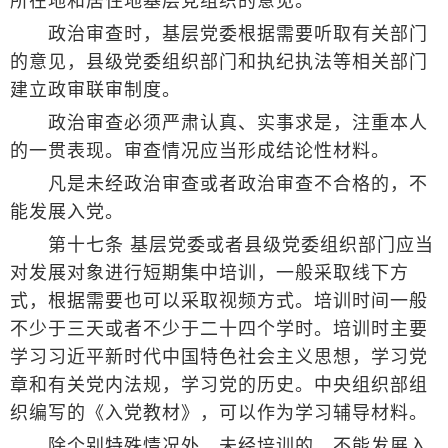
所在地和居住地基层党组织的意见。
政治审查时，基层党委根据需要听取有关部门
的意见，县级党委组织部门和执纪执法等相关部门
建立政审联审制度。
政治审查必须严肃认真、实事求是，注重本人
的一贯表现。审查情况应当形成结论性材料。
凡是未经政治审查或者政治审查不合格的，不
能发展入党。
第十七条 基层党委或者县级党委组织部门应当
对发展对象进行短期集中培训，一般采取线下方
式，根据需要也可以采取视频方式。培训时间一般
不少于三天或者不少于二十四个学时。培训时主要
学习习近平新时代中国特色社会主义思想，学习党
章和有关党内法规，学习党的历史。中央组织部组
织编写的《入党教材》，可以作为学习辅导材料。
除个别特殊情况外，未经培训的，不能发展入