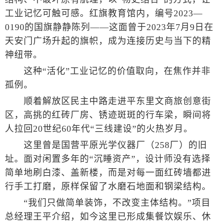
工业记忆可触可感。红旗教育馆内，编号2023—
0190的国旗静静陈列——这面曾于2023年7月9日在
天安门广场升起的旗帜，成为连接历史与当下的精
神纽带。
这种“活化”工业记忆的价值取向，在焦作并非
孤例。
顺着解放区民主中路走进平东里文商旅创意街
区，高挑的红砖厂房、锈迹斑斑的行车梁，瞬间将
人拉回20世纪60年代“三线建设”的火热岁月。
这里曾是国营平原光学仪器厂（258厂）的旧
址。面对闲置多年的“沉睡资产”，设计师没有选择
简单地刷白漆、盖新楼，而是对每一面红砖墙都进
行手工打磨，原样保留了水磨石地面和钢梁结构。
“我们只做简单装饰，不改变主体结构。”项目
总经理王平介绍，如今这里已形成集餐饮娱乐、休