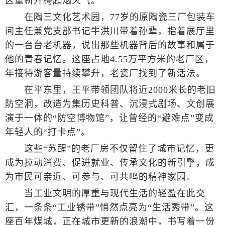
区重新升腾起烟火气。
在陶三文化艺术园，77岁的原陶瓷三厂包装车
间主任兼党支部书记牛洪川带着孙辈，指着展厅里
的一台台老机器，说出那些机器背后的故事和属于
他的青春记忆。这座占地4.55万平方米的老厂区，
年接待游客量持续攀升，老瓷厂找到了新活法。
在平东里，王平带领团队将近2000米长的老旧
防空洞，改造为集历史科普、沉浸式剧场、文创展
演于一体的“防空博物馆”，让曾经的“避难点”变成
年轻人的“打卡点”。
这些“苏醒”的老厂房不仅留住了城市记忆，更
成为拉动消费、促进就业、传承文化的新引擎，成
为市民可亲近、可参与、可共鸣的精神家园。
当工业文明的厚重与现代生活的轻盈在此交
汇，一条条“工业锈带”悄然点亮为“生活秀带”。这
座百年煤城，正在城市更新的浪潮中，书写着一份