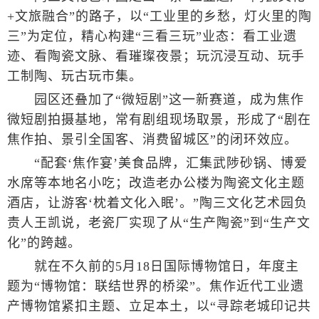
+文旅融合”的路子，以“工业里的乡愁，灯火里的陶
三”为定位，精心构建“三看三玩”业态：看工业遗
迹、看陶瓷文脉、看璀璨夜景；玩沉浸互动、玩手
工制陶、玩古玩市集。
园区还叠加了“微短剧”这一新赛道，成为焦作
微短剧拍摄基地，常有剧组现场取景，形成了“剧在
焦作拍、景引全国客、消费留城区”的闭环效应。
“配套‘焦作宴’美食品牌，汇集武陟砂锅、博爱
水席等本地名小吃；改造老办公楼为陶瓷文化主题
酒店，让游客‘枕着文化入眠’。”陶三文化艺术园负
责人王凯说，老瓷厂实现了从“生产陶瓷”到“生产文
化”的跨越。
就在不久前的5月18日国际博物馆日，年度主
题为“博物馆：联结世界的桥梁”。焦作近代工业遗
产博物馆紧扣主题、立足本土，以“寻踪老城印记共