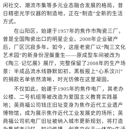
闲社交、潮流市集等多元业态融合发展的格局，昔
日精密光学仪器的制造地，正在“制造”全新的生活
方式。
在山阳区，始建于1957年的焦作市陶瓷三厂，
曾是全国陶瓷出口的明星企业。2008年企业破产
后，厂区沉寂多年。如今，这座老瓷厂以“陶三文化
艺术园”的新身份涅槃重生——原成型车间被改为
《陶三·记忆展》展厅，完整保留了2008年的生产场
景：半成品流水线静默如初，黑板报上“心系汶川”
的捐款名单依然清晰，时光仿佛在这里凝固。
不仅如此，始建于1905年的焦作电厂，其老办
公楼、二号机组等被改造为爱国主义教育实践基
地；英商福公司钱庄旧址变身为焦作近代工业遗产
博物馆，成为展示焦作近代工业发展史的场所；英
商福公司机电厂旧址被纳入城市更新规划，将打造