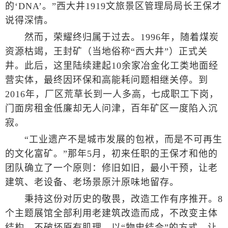
的‘DNA’。”西大井1919文旅景区管理局局长王保才
说得深情。
然而，荣耀终归属于过去。1996年，随着煤炭
资源枯竭，王封矿（当地俗称“西大井”）正式关
井。此后，这里陆续建起10余家冶金化工类地面经
营实体，最终因环保和高能耗问题相继关停。到
2016年，厂区荒草长到一人多高，七成职工下岗，
门面房租金低廉却无人问津，百年矿区一度陷入沉
寂。
“工业遗产不是城市发展的包袱，而是不可再生
的文化富矿。”那年5月，初来任职的王保才和他的
团队确立了一个原则：修旧如旧，最小干预，让老
建筑、老设备、老场景原汁原味地留存。
秉持这份对历史的敬畏，改造工作有序推开。8
个主题展馆全部利用老建筑改造而成，不改变主体
结构、不破坏原有肌理，以“物史结合”的方式，让