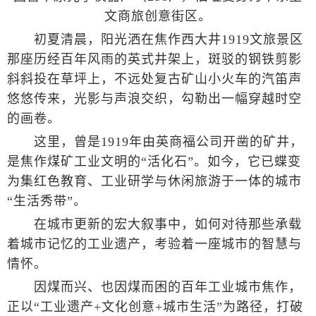
文商旅创意街区。
初夏清晨，阳光洒在焦作西大井1919文旅景区
那座历经百年风雨的英式井架上，斑驳的钢铁剪影
斜斜投在草坪上，不远处复古矿山小火车的汽笛声
悠悠传来，光影与声浪交织，勾勒出一幅穿越时空
的画卷。
这里，曾是1919年由英商福公司开凿的矿井，
是焦作煤矿工业文明的“活化石”。如今，它已蝶变
为集红色教育、工业研学与休闲旅游于一体的城市
“生活秀带”。
在城市更新的宏大叙事中，如何对待那些承载
着城市记忆的工业遗产，考验着一座城市的智慧与
情怀。
因煤而兴、也因煤而困的百年工业城市焦作，
正以“工业遗产+文化创意+城市生活”为路径，打破