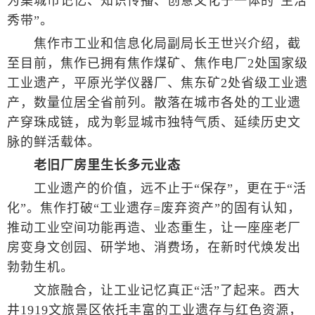
为集城市记忆、知识传播、创意文化于一体的“生活
秀带”。
焦作市工业和信息化局副局长王世兴介绍，截
至目前，焦作已拥有焦作煤矿、焦作电厂2处国家级
工业遗产，平原光学仪器厂、焦东矿2处省级工业遗
产，数量位居全省前列。散落在城市各处的工业遗
产穿珠成链，成为彰显城市独特气质、延续历史文
脉的鲜活载体。
老旧厂房里生长多元业态
工业遗产的价值，远不止于“保存”，更在于“活
化”。焦作打破“工业遗存=废弃资产”的固有认知，
推动工业空间功能再造、业态重生，让一座座老厂
房变身文创园、研学地、消费场，在新时代焕发出
勃勃生机。
文旅融合，让工业记忆真正“活”了起来。西大
井1919文旅景区依托丰富的工业遗存与红色资源，