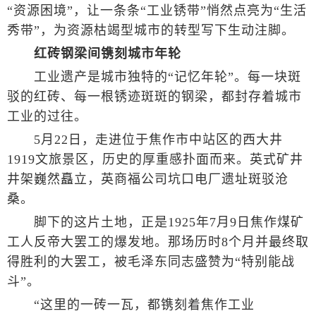
“资源困境”，让一条条“工业锈带”悄然点亮为“生活
秀带”，为资源枯竭型城市的转型写下生动注脚。
红砖钢梁间镌刻城市年轮
工业遗产是城市独特的“记忆年轮”。每一块斑
驳的红砖、每一根锈迹斑斑的钢梁，都封存着城市
工业的过往。
5月22日，走进位于焦作市中站区的西大井
1919文旅景区，历史的厚重感扑面而来。英式矿井
井架巍然矗立，英商福公司坑口电厂遗址斑驳沧
桑。
脚下的这片土地，正是1925年7月9日焦作煤矿
工人反帝大罢工的爆发地。那场历时8个月并最终取
得胜利的大罢工，被毛泽东同志盛赞为“特别能战
斗”。
“这里的一砖一瓦，都镌刻着焦作工业