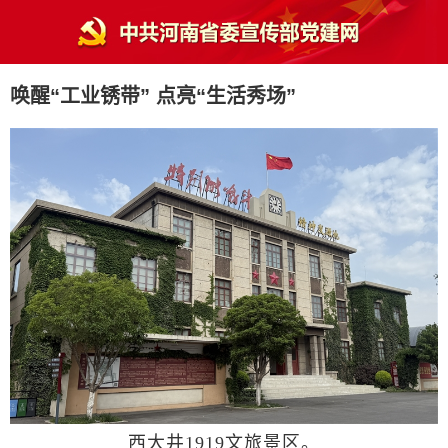
唤醒“工业锈带” 点亮“生活秀场”
西大井1919文旅景区。