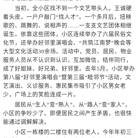
当初，全小区找不到一个文艺带头人。王诚硬
着头皮，一户户敲门“找人才”。一个多月后，扭秧
歌的、跳舞的、说相声的……一支支文艺团体相继
诞生。依靠这些团体，小区连续举办了六届民俗文
化节，还举办好邻里演唱会、“共筑江南梦”晚会等
大型文化活动30余场。活动中，党员、居民、物业
服务人员从不认识到认识，互加微信，结伴同行，
成了好姐妹、好兄弟、好邻里。去年5月，小区举办
第八届“好邻里演唱会”暨第三届“睦邻节”活动，文
艺演出、义诊服务、惠民集市吸引了小区男女老
少，广场上的笑脸连成一片。
居民从“生人”变“熟人”、从“路人”变“家人”，
小区的争吵少了。即便居民之间产生矛盾，也很快
能通过调解解决。
小区一栋楼的二楼住有两位老人，今年年初三