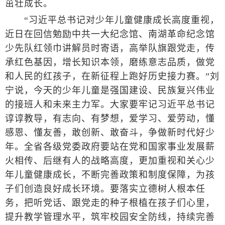
茁壮成长。
“习近平总书记对少年儿童健康成长高度重视，
近日在回信勉励中共一大纪念馆、南湖革命纪念馆
少先队红领巾讲解员时寄语，高举队旗跟党走，传
承红色基因，增长知识本领，磨练意志品质，做党
和人民的红孩子，在新征程上跑好历史接力赛。”刘
宁说，今天的少年儿童是强国建设、民族复兴伟业
的接班人和未来主力军。大家要牢记习近平总书记
谆谆教导，有志向、有梦想，爱学习、爱劳动，懂
感恩、懂友善，敢创新、敢奋斗，争做新时代好少
年。全省各级党委政府要站在党和国家事业发展薪
火相传、后继有人的战略高度，更加重视和关心少
年儿童健康成长，不断完善政策和制度保障，为孩
子们创造良好成长环境。要落实立德树人根本任
务，把听党话、跟党走的种子根植在孩子们心里，
提升教学管理水平，筑牢校园安全防线，持续完善