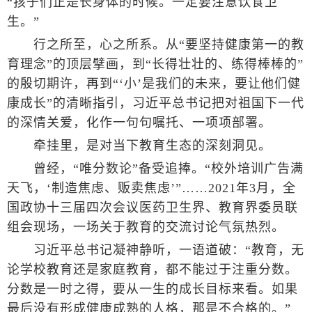
“孩子们正是长身体的时候。一定要注意饮食卫
生。”
行之所至，心之所系。从“要坚持健康第一的教
育理念”的顶层擘画，到“长得壮壮的、练得棒棒的”
的殷切期许，再到“‘小’是我们的未来，要让他们健
康成长”的清晰指引，习近平总书记把对祖国下一代
的深情关爱，化作一句句嘱托、一项项部署。
牵挂里，是对当下教育生态的深刻洞见。
曾经，“唯分数论”备受追捧。“校外培训广告满
天飞，‘制造焦虑、贩卖焦虑’”……2021年3月，全
国政协十三届四次会议医药卫生界、教育界委员联
组会现场，一场关于教育的交流讨论气氛热烈。
习近平总书记凝神静听，一语道破：“教育，无
论学校教育还是家庭教育，都不能过于注重分数。
分数是一时之得，要从一生的成长目标来看。如果
最后没有形成健康成熟的人格，那是不合格的。”